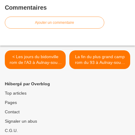
Commentaires
Ajouter un commentaire
< Les jours du bidonville
La fin du plus grand camp
rom de l'A3 à Aulnay-sous-
rom du 93 à Aulnay-sous-
Bois et Blanc-Mesnil sont
Bois et Blanc-Mesnil >
comptés
Hébergé par Overblog
Top articles
Pages
Contact
Signaler un abus
C.G.U.