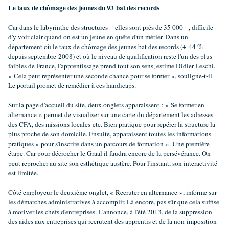
Le taux de chômage des jeunes du 93 bat des records
Car dans le labyrinthe des structures -- elles sont près de 35 000 --, difficile
d'y voir clair quand on est un jeune en quête d'un métier. Dans un
département où le taux de chômage des jeunes bat des records (+ 44 %
depuis septembre 2008) et où le niveau de qualification reste l'un des plus
faibles de France, l'apprentissage prend tout son sens, estime Didier Leschi.
« Cela peut représenter une seconde chance pour se former », souligne-t-il.
Le portail promet de remédier à ces handicaps.
Sur la page d'accueil du site, deux onglets apparaissent : « Se former en
alternance » permet de visualiser sur une carte du département les adresses
des CFA, des missions locales etc. Bien pratique pour repérer la structure la
plus proche de son domicile. Ensuite, apparaissent toutes les informations
pratiques « pour s'inscrire dans un parcours de formation ». Une première
étape. Car pour décrocher le Graal il faudra encore de la persévérance. On
peut reprocher au site son esthétique austère. Pour l'instant, son interactivité
est limitée.
Côté employeur le deuxième onglet, « Recruter en alternance », informe sur
les démarches administratives à accomplir. Là encore, pas sûr que cela suffise
à motiver les chefs d'entreprises. L'annonce, à l'été 2013, de la suppression
des aides aux entreprises qui recrutent des apprentis et de la non-imposition