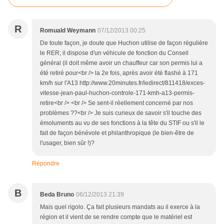
R
Romuald Weymann
07/12/2013 00:25
De toute façon, je doute que Huchon utilise de façon régulière
le RER; il dispose d'un véhicule de fonction du Conseil
général (il doit même avoir un chauffeur car son permis lui a
été retiré pour<br /> la 2e fois, après avoir été flashé à 171
km/h sur l'A13 http://www.20minutes.fr/ledirect/811418/exces-
vitesse-jean-paul-huchon-controle-171-kmh-a13-permis-
retire<br /> <br /> Se sent-il réellement concerné par nos
problèmes ??<br /> Je suis curieux de savoir s'il touche des
émoluments au vu de ses fonctions à la tête du STIF ou s'il le
fait de façon bénévole et philanthropique (le bien-être de
l'usager, bien sûr !)?
Répondre
B
Beda Bruno
06/12/2013 21:39
Mais quel rigolo. Ça fait plusieurs mandats au il exerce à la
région et il vient de se rendre compte que le matériel est