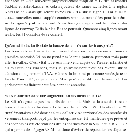
financées en 2014 arriveront progressivement jusqu’en 2017 sur les réseaux
Sud-Est et Saint-Lazare. A cela s’ajoutent six rames rachetées à la région
Nord-Pas-de-Calais qui seront livrées en 2014 sur la ligne D. Par ailleurs,
douze nouvelles rames supplémentaires seront commandées pour le métro,
sur la ligne 9 particulièrement. Nous finançons également le matériel des
lignes de tramway. Enfin le plan Bus se poursuit. Quarante-cinq lignes seront
renforcées à l’occasion de ce conseil.
Qu’en est-il des tarifs et de la hausse de la TVA sur les transports?
Les transports en Ile-de-France doivent être considérés comme un bien de
première nécessité. Ici on ne prend pas le train pour se promener mais pour
aller travailler. C’est vital… Je suis intervenu auprès du Premier ministre et
du ministre des Finances, mais le gouvernement n’est pas revenu sur sa
décision d’augmenter la TVA. Même si la loi n’est pas encore votée, je reste
lucide. Pour 2014, ça paraît calé. Mais je n’ai pas dit mon dernier mot. Les
parlementaires finiront peut-être par nous entendre.
Vous confirmez donc une augmentation des tarifs en 2014?
Le Stif n’augmente pas les tarifs de son fait. Mais la hausse du titre de
transport sera bien limitée à la hausse de la TVA : 3%. Un effort de 2%
supplémentaires a été demandé aux collectivités territoriales, des rentrées du
versement transports payé par les entreprises ont été meilleures que prévu et
des économies ont été réalisées sur les contrats avec la SNCF et la RATP. Ce
qui a permis de dégager 98 M€ et donc d’éviter de répercuter les dépenses