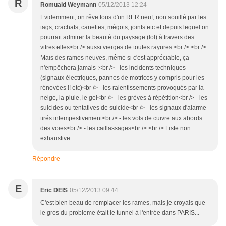
R
Romuald Weymann
05/12/2013 12:24
Evidemment, on rêve tous d'un RER neuf, non souillé par les
tags, crachats, canettes, mégots, joints etc et depuis lequel on
pourrait admirer la beauté du paysage (lol) à travers des
vitres elles<br /> aussi vierges de toutes rayures.<br /> <br />
Mais des rames neuves, même si c'est appréciable, ça
n'empêchera jamais :<br /> - les incidents techniques
(signaux électriques, pannes de motrices y compris pour les
rénovées !! etc)<br /> - les ralentissements provoqués par la
neige, la pluie, le gel<br /> - les grèves à répétition<br /> - les
suicides ou tentatives de suicide<br /> - les signaux d'alarme
tirés intempestivement<br /> - les vols de cuivre aux abords
des voies<br /> - les caillassages<br /> <br /> Liste non
exhaustive.
Répondre
E
Eric DEIS
05/12/2013 09:44
C'est bien beau de remplacer les rames, mais je croyais que
le gros du probleme était le tunnel à l'entrée dans PARIS...