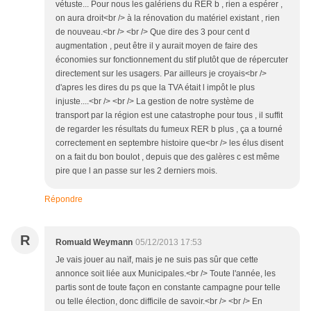
vétuste... Pour nous les galériens du RER b , rien a espérer ,
on aura droit<br /> à la rénovation du matériel existant , rien
de nouveau.<br /> <br /> Que dire des 3 pour cent d
augmentation , peut être il y aurait moyen de faire des
économies sur fonctionnement du stif plutôt que de répercuter
directement sur les usagers. Par ailleurs je croyais<br />
d'apres les dires du ps que la TVA était l impôt le plus
injuste....<br /> <br /> La gestion de notre système de
transport par la région est une catastrophe pour tous , il suffit
de regarder les résultats du fumeux RER b plus , ça a tourné
correctement en septembre histoire que<br /> les élus disent
on a fait du bon boulot , depuis que des galères c est même
pire que l an passe sur les 2 derniers mois.
Répondre
R
Romuald Weymann
05/12/2013 17:53
Je vais jouer au naïf, mais je ne suis pas sûr que cette
annonce soit liée aux Municipales.<br /> Toute l'année, les
partis sont de toute façon en constante campagne pour telle
ou telle élection, donc difficile de savoir.<br /> <br /> En