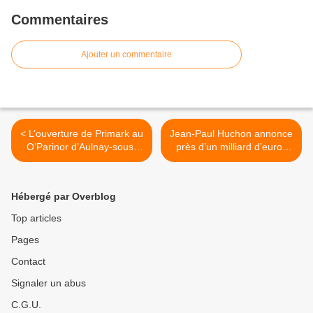
Commentaires
Ajouter un commentaire
< L’ouverture de Primark au
Jean-Paul Huchon annonce
O’Parinor d’Aulnay-sous-
près d’un milliard d’euros
Bois se confirme entre mars
d’investissement en 2014
et juin 2014 !
pour remplacer les trains du
réseau Ile-de-France ! >
Hébergé par Overblog
Top articles
Pages
Contact
Signaler un abus
C.G.U.