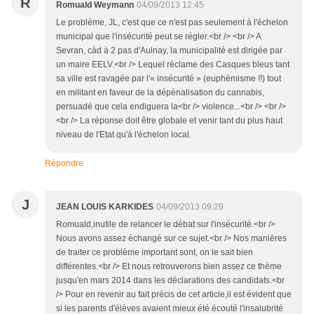
R
Romuald Weymann
04/09/2013 12:45
Le problème, JL, c'est que ce n'est pas seulement à l'échelon
municipal que l'insécurité peut se régler.<br /> <br /> A
Sevran, càd à 2 pas d'Aulnay, la municipalité est dirigée par
un maire EELV.<br /> Lequel réclame des Casques bleus tant
sa ville est ravagée par l'« insécurité » (euphémisme !!) tout
en militant en faveur de la dépénalisation du cannabis,
persuadé que cela endiguera la<br /> violence...<br /> <br />
<br /> La réponse doit être globale et venir tant du plus haut
niveau de l'Etat qu'à l'échelon local.
Répondre
J
JEAN LOUIS KARKIDES
04/09/2013 09:29
Romuald,inutile de relancer le débat sur l'insécurité.<br />
Nous avons assez échangé sur ce sujet.<br /> Nos manières
de traiter ce problème important sont, on le sait bien
différentes.<br /> Et nous retrouverons bien assez ce thème
jusqu'en mars 2014 dans les déclarations des candidats.<br
/> Pour en revenir au fait précis de cet article,il est évident que
si les parents d'élèves avaient mieux été écouté l'insalubrité