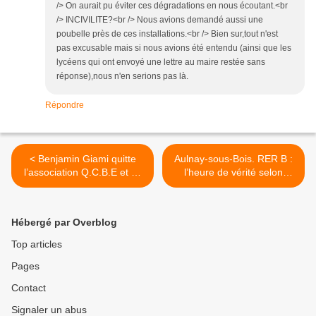
/> On aurait pu éviter ces dégradations en nous écoutant.<br
/> INCIVILITE?<br /> Nous avions demandé aussi une
poubelle près de ces installations.<br /> Bien sur,tout n'est
pas excusable mais si nous avions été entendu (ainsi que les
lycéens qui ont envoyé une lettre au maire restée sans
réponse),nous n'en serions pas là.
Répondre
< Benjamin Giami quitte
Aulnay-sous-Bois. RER B :
l’association Q.C.B.E et se
l’heure de vérité selon
lance aux côtés de Bruno
Aulnay Environnement ! >
Beschizza, candidat de la
droite et du centre, pour les
Hébergé par Overblog
municipales de 2014 à
Aulnay-sous-Bois
Top articles
Pages
Contact
Signaler un abus