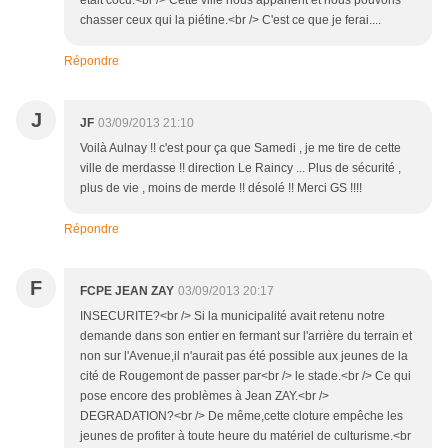
était cocu.<br /> Cette ville nous apparient et nous pouvons
chasser ceux qui la piétine.<br /> C'est ce que je ferai....
Répondre
J
JF
03/09/2013 21:10
Voilà Aulnay !! c'est pour ça que Samedi , je me tire de cette
ville de merdasse !! direction Le Raincy ... Plus de sécurité ,
plus de vie , moins de merde !! désolé !! Merci GS !!!!
Répondre
F
FCPE JEAN ZAY
03/09/2013 20:17
INSECURITE?<br /> Si la municipalité avait retenu notre
demande dans son entier en fermant sur l'arrière du terrain et
non sur l'Avenue,il n'aurait pas été possible aux jeunes de la
cité de Rougemont de passer par<br /> le stade.<br /> Ce qui
pose encore des problèmes à Jean ZAY.<br />
DEGRADATION?<br /> De même,cette cloture empêche les
jeunes de profiter à toute heure du matériel de culturisme.<br