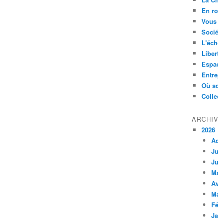
En ro
Vous 
Socié
L'éch
Liber
Espa
Entre
Où so
Colle
ARCHI
2026
A
Ju
Ju
M
Av
M
Fé
Ja