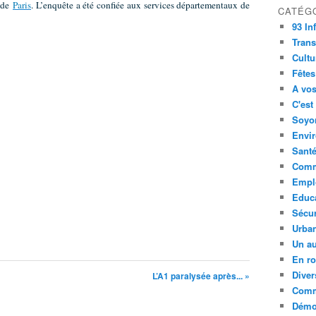
 de
Paris
. L’enquête a été confiée aux services départementaux de
CATÉG
93 In
Trans
Cultu
Fêtes
A vos
C'est
Soyon
Envi
Sant
Comm
Empl
Educ
Sécur
Urba
Un au
En ro
Diver
L’A1 paralysée après... »
Comm
Démoc