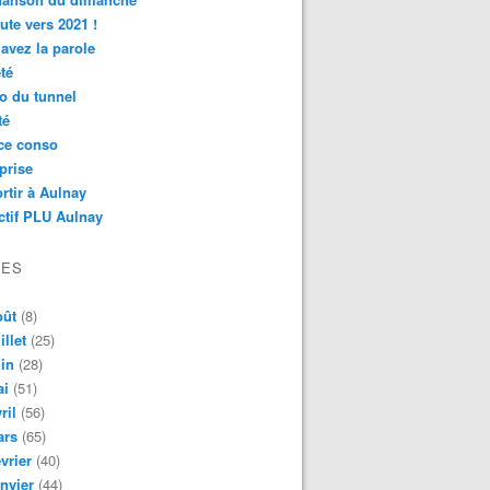
ute vers 2021 !
avez la parole
té
o du tunnel
té
ce conso
prise
rtir à Aulnay
ctif PLU Aulnay
VES
oût
(8)
illet
(25)
in
(28)
ai
(51)
ril
(56)
ars
(65)
vrier
(40)
nvier
(44)