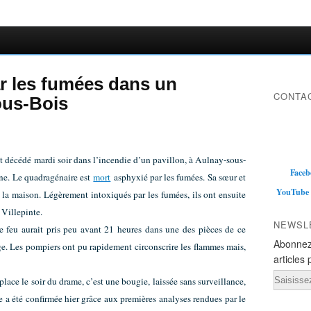
ar les fumées dans un
CONTAC
ous-Bois
 décédé mardi soir dans l’incendie d’un pavillon, à Aulnay-sous-
Faceb
ne. Le quadragénaire est
mort
asphyxié par les fumées. Sa sœur et
YouTube
e la maison. Légèrement intoxiqués par les fumées, ils ont ensuite
 Villepinte.
NEWSL
le feu aurait pris peu avant 21 heures dans une des pièces de ce
Abonnez
ge. Les pompiers ont pu rapidement circonscrire les flammes mais,
articles 
Email
place le soir du drame, c’est une bougie, laissée sans surveillance,
e a été confirmée hier grâce aux premières analyses rendues par le