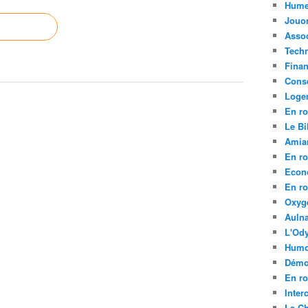
Hume
Jouo
Assoc
Tech
Fina
Conse
Loge
En ro
Le Bil
Amia
En ro
Econ
En ro
Oxyg
Aulna
L'Ody
Humo
Démo
En ro
Inte
La C