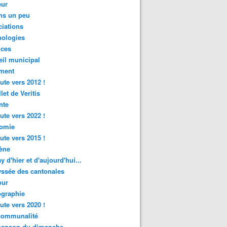
ur
ns un peu
iations
nologies
nces
il municipal
ment
ute vers 2012 !
let de Veritis
nte
ute vers 2022 !
omie
ute vers 2015 !
ène
y d'hier et d'aujourd'hui...
ssée des cantonales
ur
graphie
ute vers 2020 !
rcommunalité
hanson du dimanche