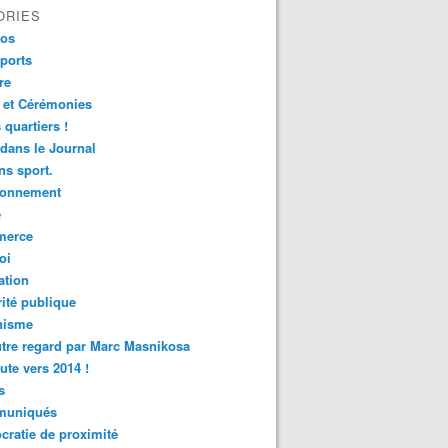
ORIES
fos
ports
re
 et Cérémonies
 quartiers !
 dans le Journal
s sport.
ronnement
é
erce
oi
ation
ité publique
nisme
tre regard par Marc Masnikosa
ute vers 2014 !
s
uniqués
ratie de proximité