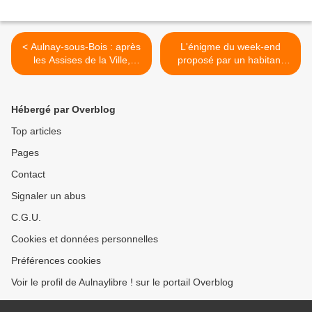
< Aulnay-sous-Bois : après
L'énigme du week-end
les Assises de la Ville,
proposé par un habitant
décompressez avec une
d'Aulnay-sous-Bois : un
soirée rétro spéciale
indice >
Kassav' à la discothèque 97
Hébergé par Overblog
Evasion !
Top articles
Pages
Contact
Signaler un abus
C.G.U.
Cookies et données personnelles
Préférences cookies
Voir le profil de Aulnaylibre ! sur le portail Overblog