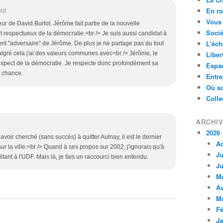
En ro
:48
Vous 
r de David Burlot. Jérôme fait partie de la nouvelle
Socié
et respectueux de la démocratie.<br /> Je suis aussi candidat à
L'éch
ent "adversaire" de Jérôme. De plus je ne partage pas du tout
lgré cela j'ai des valeurs communes avec<br /> Jérôme, le
Liber
e respect de la démocratie. Je respecte donc profondément sa
Espa
e chance.
Entre
Où so
Colle
ARCHI
2026
avoir cherché (sans succès) à quitter Aulnay, il est le dernier
A
 la ville.<br /> Quand à ses propos sur 2002, j'ignorais qu'à
Ju
itant à l'UDF. Mais là, je fais un raccourci bien entendu.
Ju
M
Av
M
Fé
Ja