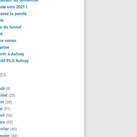
ute vers 2021 !
avez la parole
té
o du tunnel
té
ce conso
prise
rtir à Aulnay
ctif PLU Aulnay
VES
oût
(8)
illet
(25)
in
(28)
ai
(51)
ril
(56)
ars
(65)
vrier
(40)
nvier
(44)