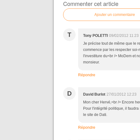
Commenter cet article
Ajouter un commentaire
T
Tony POLETTI
09/02/2012 11:23
Je précise tout de même que le re
commence par les respecter soi-m
l'investiture du<br /> MoDem et
monsieur.
Répondre
D
David Burlot
27/01/2012 12:23
Mon cher Hervé,<br /> Encore heu
Pour l'intégrité politique, il faud
le site de Dati.
Répondre