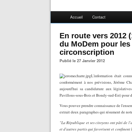
Accueil
Contact
En route vers 2012 
du MoDem pour les l
circonscription
Publié le 27 Janvier 2012
L'information était conn
conformément à nos prévisions, Jérôme Cha
aujourd'hui sa candidature aux législativ
Pavillons-sous-Bois et Bondy-sud-Est) pour d
Vous pouvez prendre connaissance de l'ensem
extrait deux paragraphes qui résument de notre
"La République et ses citoyens ont pâti de l'
et d'autres partis qui favorisent et confinent