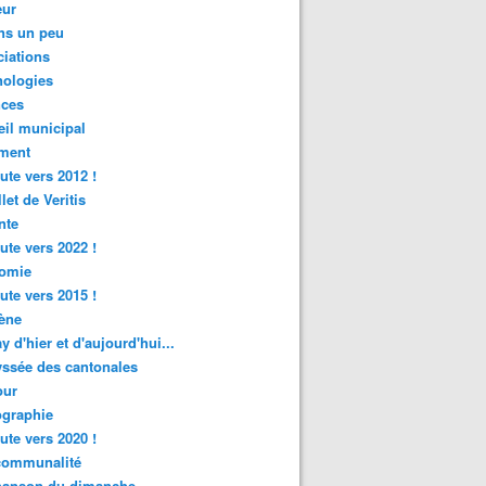
ur
ns un peu
iations
nologies
nces
il municipal
ment
ute vers 2012 !
let de Veritis
nte
ute vers 2022 !
omie
ute vers 2015 !
ène
y d'hier et d'aujourd'hui...
ssée des cantonales
ur
graphie
ute vers 2020 !
rcommunalité
hanson du dimanche