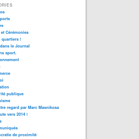
ORIES
fos
ports
re
 et Cérémonies
 quartiers !
 dans le Journal
s sport.
ronnement
é
erce
oi
ation
ité publique
nisme
tre regard par Marc Masnikosa
ute vers 2014 !
s
uniqués
ratie de proximité