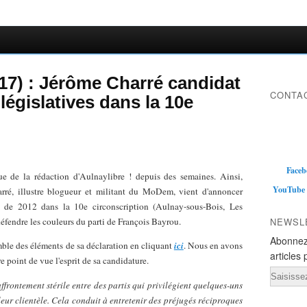
(17) : Jérôme Charré candidat
CONTAC
égislatives dans la 10e
Faceb
ue de la rédaction d'Aulnaylibre ! depuis des semaines. Ainsi,
YouTube
rré, illustre blogueur et militant du MoDem, vient d'annoncer
es de 2012 dans la 10e circonscription (Aulnay-sous-Bois, Les
éfendre les couleurs du parti de François Bayrou.
NEWSL
Abonnez
ble des éléments de sa déclaration en cliquant
ici
. Nous en avons
articles 
 point de vue l'esprit de sa candidature.
Email
affrontement stérile entre des partis qui privilégient quelques-uns
 leur clientèle. Cela conduit à entretenir des préjugés réciproques