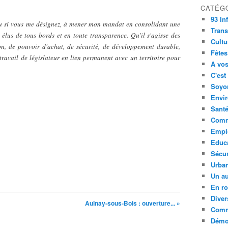
CATÉG
93 In
 si vous me désignez, à mener mon mandat en consolidant une
Trans
s élus de tous bords et en toute transparence. Qu'il s'agisse des
Cultu
on, de pouvoir d'achat, de sécurité, de développement durable,
Fêtes
ravail de législateur en lien permanent avec un territoire pour
A vos
C'est
Soyon
Envi
Sant
Comm
Empl
Educ
Sécur
Urba
Un au
En ro
Diver
Aulnay-sous-Bois : ouverture... »
Comm
Démoc