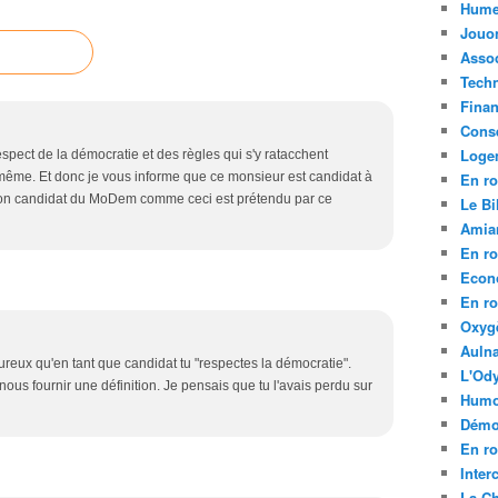
Hume
Jouo
Assoc
Tech
Fina
Conse
Loge
spect de la démocratie et des règles qui s'y ratacchent
ême. Et donc je vous informe que ce monsieur est candidat à
En ro
 non candidat du MoDem comme ceci est prétendu par ce
Le Bil
Amia
En ro
Econ
En ro
Oxyg
Aulna
reux qu'en tant que candidat tu "respectes la démocratie".
L'Ody
ra nous fournir une définition. Je pensais que tu l'avais perdu sur
Humo
Démo
En ro
Inte
La C