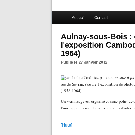
Accueil
Contact
Aulnay-sous-Bois : 
l'exposition Cambod
1964)
Publié le 27 Janvier 2012
N'oubliez pas que,
ce soir à p
rue de Sevran, s'ouvre l' exposition de phot
(1958-1964).
Un vernissage est organisé comme point de d
Pour rappel, l'ensemble des éléments d'inform
[Haut]