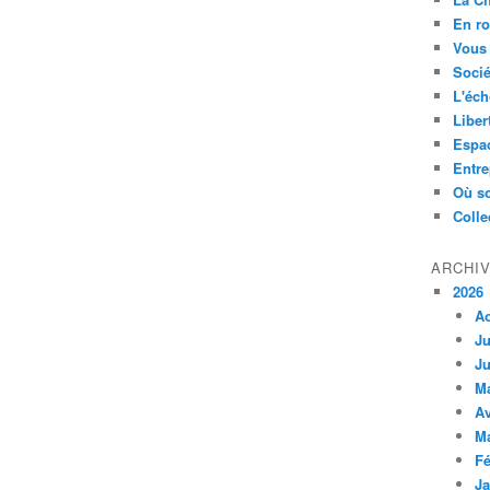
En ro
Vous 
Socié
L'éch
Liber
Espa
Entre
Où so
Colle
ARCHI
2026
A
Ju
Ju
M
Av
M
Fé
Ja