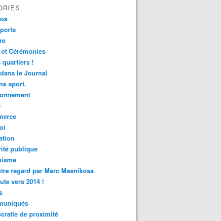
ORIES
fos
ports
re
 et Cérémonies
 quartiers !
 dans le Journal
s sport.
ronnement
é
erce
oi
ation
ité publique
nisme
tre regard par Marc Masnikosa
ute vers 2014 !
s
uniqués
ratie de proximité