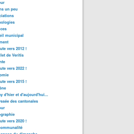
ur
ns un peu
iations
nologies
nces
il municipal
ment
ute vers 2012 !
let de Veritis
nte
ute vers 2022 !
omie
ute vers 2015 !
ène
y d'hier et d'aujourd'hui...
ssée des cantonales
ur
graphie
ute vers 2020 !
rcommunalité
hanson du dimanche