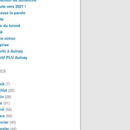
ute vers 2021 !
avez la parole
té
o du tunnel
té
ce conso
prise
rtir à Aulnay
ctif PLU Aulnay
VES
oût
(7)
illet
(25)
in
(28)
ai
(51)
ril
(56)
ars
(65)
vrier
(40)
nvier
(44)