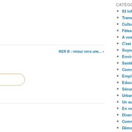
CATÉG
93 In
Trans
Cultu
Fêtes
A vos
C'est
Soyon
RER B : retour vers une... »
Envi
Sant
Comm
Empl
Educ
Sécur
Urba
Un au
En ro
Diver
Comm
Démoc