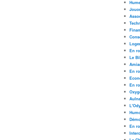
Hume
Jouo
Assoc
Tech
Fina
Conse
Loge
En ro
Le Bil
Amia
En ro
Econ
En ro
Oxyg
Aulna
L'Ody
Humo
Démo
En ro
Inte
La C