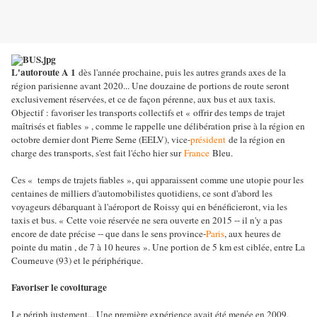
L'autoroute A 1
dès l'année prochaine, puis les autres grands axes de la
région parisienne avant 2020... Une douzaine de portions de route seront
exclusivement réservées, et ce de façon pérenne, aux bus et aux taxis.
Objectif : favoriser les transports collectifs et « offrir des temps de trajet
maîtrisés et fiables » , comme le rappelle une délibération prise à la région en
octobre dernier dont Pierre Serne (EELV), vice-
président
de la région en
charge des transports, s'est fait l'écho hier sur
France
Bleu.
Ces « temps de trajets fiables », qui apparaissent comme une utopie pour les
centaines de milliers d'automobilistes quotidiens, ce sont d'abord les
voyageurs débarquant à l'aéroport de Roissy qui en bénéficieront, via les
taxis et bus. « Cette voie réservée ne sera ouverte en 2015 -- il n'y a pas
encore de date précise -- que dans le sens province-
Paris
, aux heures de
pointe du matin , de 7 à 10 heures ». Une portion de 5 km est ciblée, entre La
Courneuve (93) et le périphérique.
Favoriser le covoiturage
Le périph justement... Une première expérience avait été menée en 2009.