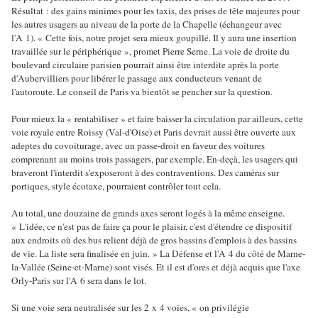
Résultat : des gains minimes pour les taxis, des prises de tête majeures pour
les autres usagers au niveau de la porte de la Chapelle (échangeur avec
l'A 1). « Cette fois, notre projet sera mieux goupillé. Il y aura une insertion
travaillée sur le périphérique », promet Pierre Serne. La voie de droite du
boulevard circulaire parisien pourrait ainsi être interdite après la porte
d'Aubervilliers pour libérer le passage aux conducteurs venant de
l'autoroute. Le conseil de Paris va bientôt se pencher sur la question.
Pour mieux la « rentabiliser » et faire baisser la circulation par ailleurs, cette
voie royale entre Roissy (Val-d'Oise) et Paris devrait aussi être ouverte aux
adeptes du covoiturage, avec un passe-droit en faveur des voitures
comprenant au moins trois passagers, par exemple. En-deçà, les usagers qui
braveront l'interdit s'exposeront à des contraventions. Des caméras sur
portiques, style écotaxe, pourraient contrôler tout cela.
Au total, une douzaine de grands axes seront logés à la même enseigne.
« L'idée, ce n'est pas de faire ça pour le plaisir, c'est d'étendre ce dispositif
aux endroits où des bus relient déjà de gros bassins d'emplois à des bassins
de vie. La liste sera finalisée en juin. » La Défense et l'A 4 du côté de Marne-
la-Vallée (Seine-et-Marne) sont visés. Et il est d'ores et déjà acquis que l'axe
Orly-Paris sur l'A 6 sera dans le lot.
Si une voie sera neutralisée sur les 2 x 4 voies, « on privilégie