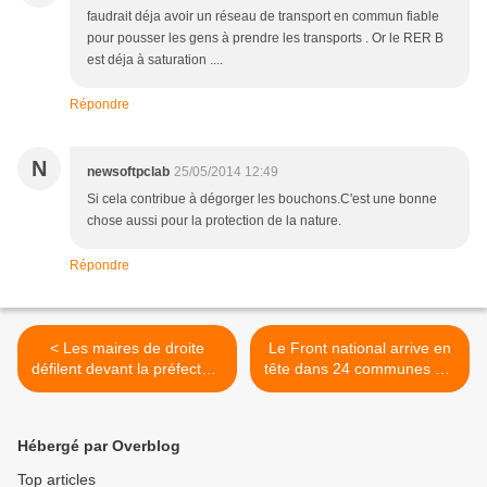
faudrait déja avoir un réseau de transport en commun fiable
pour pousser les gens à prendre les transports . Or le RER B
est déja à saturation ....
Répondre
N
newsoftpclab
25/05/2014 12:49
Si cela contribue à dégorger les bouchons.C'est une bonne
chose aussi pour la protection de la nature.
Répondre
< Les maires de droite
Le Front national arrive en
défilent devant la préfecture
tête dans 24 communes sur
de Bobigny contre les
40 en Seine-Saint-Denis
nouveaux rythmes scolaires
lors des élections
européennes de 2014 >
Hébergé par Overblog
Top articles