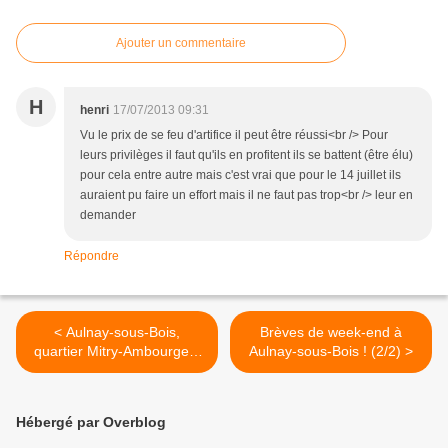
Ajouter un commentaire
H
henri
17/07/2013 09:31
Vu le prix de se feu d'artifice il peut être réussi<br /> Pour
leurs privilèges il faut qu'ils en profitent ils se battent (être élu)
pour cela entre autre mais c'est vrai que pour le 14 juillet ils
auraient pu faire un effort mais il ne faut pas trop<br /> leur en
demander
Répondre
< Aulnay-sous-Bois,
Brèves de week-end à
quartier Mitry-Ambourget :
Aulnay-sous-Bois ! (2/2) >
les mamans du hall du 12
rue des Aulnes font
déguerpir les dealeurs !
Hébergé par Overblog