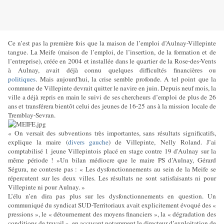
Ce n’est pas la première fois que la maison de l’emploi d’Aulnay-Villepinte
tangue. La Meife (maison de l’emploi, de l’insertion, de la formation et de
l’entreprise), créée en 2004 et installée dans le quartier de la Rose-des-Vents
à Aulnay, avait déjà connu quelques difficultés financières ou
politiques
.
Mais aujourd'hui, la crise semble profonde. A tel point que la
commune de Villepinte devrait quitter le navire en juin. Depuis neuf mois, la
ville a déjà repris en main le suivi de ses chercheurs d’emploi de plus de 26
ans et transférera bientôt celui des jeunes de 16-25 ans à la mission locale de
Tremblay-Sevran.
« On versait des subventions très importantes, sans résultats significatifs,
explique la maire (
divers gauche
) de Villepinte, Nelly Roland. J’ai
comptabilisé 1 jeune Villepintois placé en stage contre 19 d'Aulnay sur la
même période ! »Un bilan médiocre que le maire PS d’Aulnay, Gérard
Ségura, ne conteste pas : « Les dysfonctionnements au sein de la Meife se
répercutent sur les deux villes. Les résultats ne sont satisfaisants ni pour
Villepinte ni pour Aulnay. »
L’élu n’en dira pas plus sur les dysfonctionnements en question. Un
communiqué du syndicat SUD-Territoriaux avait explicitement évoqué des «
pressions », le « détournement des moyens financiers », la « dégradation des
conditions de travail », en accusant notamment le directeur d’exploitation de