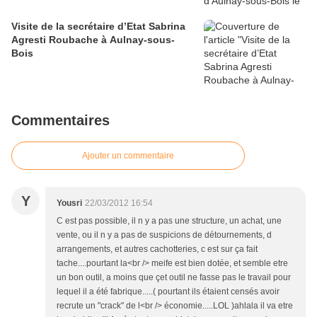
Visite de la secrétaire d’Etat Sabrina
Agresti Roubache à Aulnay-sous-
Bois
Commentaires
Ajouter un commentaire
Y
Yousri
22/03/2012 16:54
C est pas possible, il n y a pas une structure, un achat, une
vente, ou il n y a pas de suspicions de détournements, d
arrangements, et autres cachotteries, c est sur ça fait
tache....pourtant la<br /> meife est bien dotée, et semble etre
un bon outil, a moins que çet outil ne fasse pas le travail pour
lequel il a été fabrique.....( pourtant ils étaient censés avoir
recrute un "crack" de l<br /> économie.....LOL )ahlala il va etre