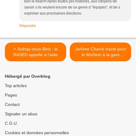
bon le bilan!!! Après toutes çes histoires, aux citoyens de
savoir s ils veulent encore de ce genre d "équipes", et de s
exprimer aux prochaines élections.
Répondre
< Aulnay-sous-Bois : le
Jerôme Charré tracte pour
RASED appelle à l'aide
le MoDem à la gare
d'Aulnay-sous-Bois >
Hébergé par Overblog
Top articles
Pages
Contact
Signaler un abus
C.G.U.
Cookies et données personnelles