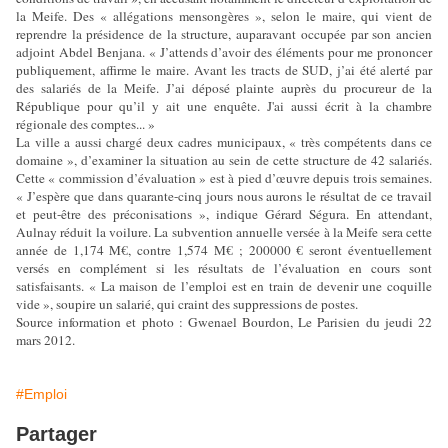
la Meife. Des « allégations mensongères », selon le maire, qui vient de
reprendre la présidence de la structure, auparavant occupée par son ancien
adjoint Abdel Benjana. « J’attends d’avoir des éléments pour me prononcer
publiquement, affirme le maire. Avant les tracts de SUD, j’ai été alerté par
des salariés de la Meife. J’ai déposé plainte auprès du procureur de la
République pour qu’il y ait une enquête. J'ai aussi écrit à la chambre
régionale des comptes... »
La ville a aussi chargé deux cadres municipaux, « très compétents dans ce
domaine », d’examiner la situation au sein de cette structure de 42 salariés.
Cette « commission d’évaluation » est à pied d’œuvre depuis trois semaines.
« J’espère que dans quarante-cinq jours nous aurons le résultat de ce travail
et peut-être des préconisations », indique Gérard Ségura. En attendant,
Aulnay réduit la voilure. La subvention annuelle versée à la Meife sera cette
année de 1,174 M€, contre 1,574 M€ ; 200000 € seront éventuellement
versés en complément si les résultats de l’évaluation en cours sont
satisfaisants. « La maison de l’emploi est en train de devenir une coquille
vide », soupire un salarié, qui craint des suppressions de postes.
Source information et photo : Gwenael Bourdon, Le Parisien du jeudi 22
mars 2012.
#Emploi
Partager