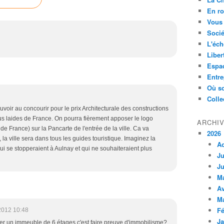
En ro
Vous 
Socié
L'éch
Liber
Espa
Entre
Où so
Colle
oir au concourir pour le prix Architecturale des constructions
us laides de France. On pourra fièrement apposer le logo
ARCHI
 de France) sur la Pancarte de l'entrée de la ville. Ca va
2026
la ville sera dans tous les guides touristique. Imaginez la
A
ui se stopperaient à Aulnay et qui ne souhaiteraient plus
Ju
Ju
M
Av
M
Fé
2012 10:48
Ja
ser un immeuble de 6 étages c'est faire preuve d'immobilisme?