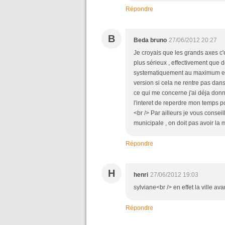
Répondre
B
Beda bruno
27/06/2012 20:27
Je croyais que les grands axes c'et
plus sérieux , effectivement que 
systematiquement au maximum en h
version si cela ne rentre pas dans
ce qui me concerne j'ai déja donné
l'interet de reperdre mon temps po
<br /> Par ailleurs je vous conse
municipale , on doit pas avoir la 
Répondre
H
henri
27/06/2012 19:03
sylviane<br /> en effet la ville a
Répondre