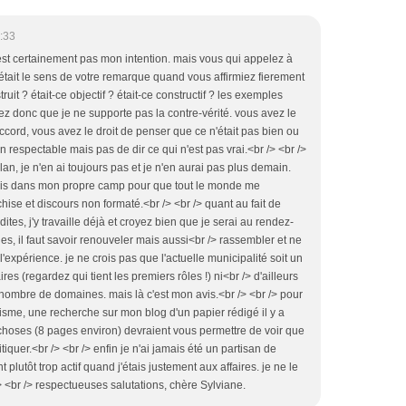
:33
n'est certainement pas mon intention. mais vous qui appelez à
e était le sens de votre remarque quand vous affirmiez fierement
uit ? était-ce objectif ? était-ce constructif ? les exemples
z donc que je ne supporte pas la contre-vérité. vous avez le
accord, vous avez le droit de penser que ce n'était pas bien ou
n respectable mais pas de dir ce qui n'est pas vrai.<br /> <br />
lan, je n'en ai toujours pas et je n'en aurai pas plus demain.
pris dans mon propre camp pour que tout le monde me
ise et discours non formaté.<br /> <br /> quant au fait de
ites, j'y travaille déjà et croyez bien que je serai au rendez-
es, il faut savoir renouveler mais aussi<br /> rassembler et ne
'expérience. je ne crois pas que l'actuelle municipalité soit un
es (regardez qui tient les premiers rôles !) ni<br /> d'ailleurs
nombre de domaines. mais là c'est mon avis.<br /> <br /> pour
nisme, une recherche sur mon blog d'un papier rédigé il y a
choses (8 pages environ) devraient vous permettre de voir que
iquer.<br /> <br /> enfin je n'ai jamais été un partisan de
 plutôt trop actif quand j'étais justement aux affaires. je ne le
 <br /> respectueuses salutations, chère Sylviane.