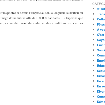
CATÉG
93 In
r les photos ci-dessus l’emprise au sol, la longueur, la hauteur du
Trans
l’image d’une future ville de 100 000 habitants… ? Espérons que
Cultu
sse pas au détriment du cadre et des conditions de vie des
Fêtes
A vos
C'est
Soyon
Envi
Sant
Comm
Empl
Educ
Sécur
Urba
Un au
En ro
Diver
Comm
Démoc