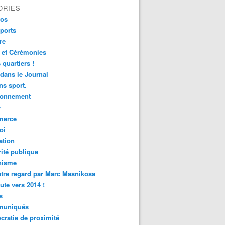
ORIES
fos
ports
re
 et Cérémonies
 quartiers !
 dans le Journal
s sport.
ronnement
é
erce
oi
ation
ité publique
nisme
tre regard par Marc Masnikosa
ute vers 2014 !
s
uniqués
ratie de proximité