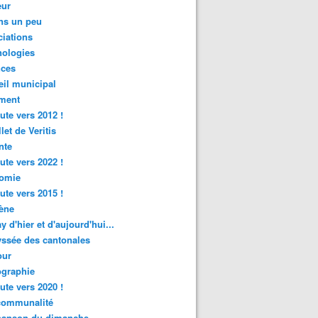
ur
ns un peu
iations
nologies
nces
il municipal
ment
ute vers 2012 !
let de Veritis
nte
ute vers 2022 !
omie
ute vers 2015 !
ène
y d'hier et d'aujourd'hui...
ssée des cantonales
ur
graphie
ute vers 2020 !
rcommunalité
hanson du dimanche