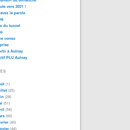
ute vers 2021 !
avez la parole
té
o du tunnel
té
ce conso
prise
rtir à Aulnay
ctif PLU Aulnay
VES
oût
(1)
illet
(25)
in
(28)
ai
(51)
ril
(56)
ars
(65)
vrier
(40)
nvier
(44)