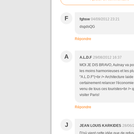
F
fghsw
04/09/2012 23:21
dsgdsQG
Répondre
A
A.L.D.F
29/08/2012 16:37
MOI JE DIS BRAVO, Aulnay va pouv
les moins harmonieuses et les pl
"A.L.D.F"(<br /> Architecture laide
certainement relancer l'économie, 
venu de tous ces touristes<br /> q
visiter Paris!
Répondre
J
JEAN LOUIS KARKIDES
28/06/
D'où vient cette idée que de refu