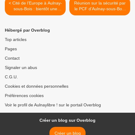
< Cité de l’Europe à Aulnay-
Réunion sur la sécurité par
sous-Bois : bientôt une
le PCF d’Aulnay-sous-Bois
Agence des Familles de la
(2) : de l’insécurité sociale >
CAF 93 et 60 logements
collectifs sociaux
Hébergé par Overblog
Top articles
Pages
Contact
Signaler un abus
C.G.U.
Cookies et données personnelles
Préférences cookies
Voir le profil de Aulnaylibre ! sur le portail Overblog
Créer un blog sur Overblog
Créer un blog