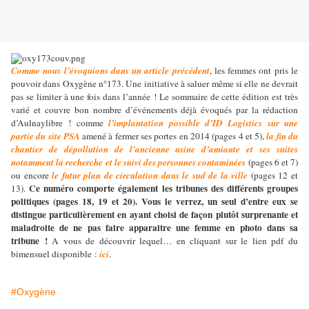
Comme nous l’évoquions dans un article précédent
, les femmes ont pris le
pouvoir dans Oxygène n°173. Une initiative à saluer même si elle ne devrait
pas se limiter à une fois dans l’année ! Le sommaire de cette édition est très
varié et couvre bon nombre d’événements déjà évoqués par la rédaction
d’Aulnaylibre ! comme
l’implantation possible d’ID Logistics sur une
partie du site PSA
amené à fermer ses portes en 2014 (pages 4 et 5),
la fin du
chantier de dépollution de l’ancienne usine d’amiante et ses suites
notamment la recherche et le suivi des personnes contaminées
(pages 6 et 7)
ou encore
le futur plan de circulation dans le sud de la ville
(pages 12 et
Ce numéro comporte également les tribunes des différents groupes
13).
politiques (pages 18, 19 et 20). Vous le verrez, un seul d’entre eux se
distingue particulièrement en ayant choisi de façon plutôt surprenante et
maladroite de ne pas faire apparaitre une femme en photo dans sa
tribune !
A vous de découvrir lequel… en cliquant sur le lien pdf du
bimensuel disponible :
ici
.
#Oxygène