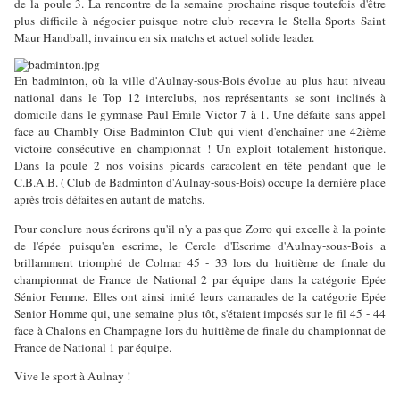
de la poule 3. La rencontre de la semaine prochaine risque toutefois d'être
plus difficile à négocier puisque notre club recevra le Stella Sports Saint
Maur Handball, invaincu en six matchs et actuel solide leader.
En badminton, où la ville d'Aulnay-sous-Bois évolue au plus haut niveau
national dans le Top 12 interclubs, nos représentants se sont inclinés à
domicile dans le gymnase Paul Emile Victor 7 à 1. Une défaite sans appel
face au Chambly Oise Badminton Club qui vient d'enchaîner une 42ième
victoire consécutive en championnat ! Un exploit totalement historique.
Dans la poule 2 nos voisins picards caracolent en tête pendant que le
C.B.A.B. ( Club de Badminton d'Aulnay-sous-Bois) occupe la dernière place
après trois défaites en autant de matchs.
Pour conclure nous écrirons qu'il n'y a pas que Zorro qui excelle à la pointe
de l'épée puisqu'en escrime, le Cercle d'Escrime d'Aulnay-sous-Bois a
brillamment triomphé de Colmar 45 - 33 lors du huitième de finale du
championnat de France de National 2 par équipe dans la catégorie Epée
Sénior Femme. Elles ont ainsi imité leurs camarades de la catégorie Epée
Senior Homme qui, une semaine plus tôt, s'étaient imposés sur le fil 45 - 44
face à Chalons en Champagne lors du huitième de finale du championnat de
France de National 1 par équipe.
Vive le sport à Aulnay !