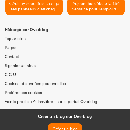
< Aulnay-sous-Bois change
Aujourd'hui débute la 15è
ses panneaux d'affichage
Semaine pour l'emploi des
digital... pour une meilleure
personnes handicapées >
communication ?
Hébergé par Overblog
Top articles
Pages
Contact
Signaler un abus
C.G.U.
Cookies et données personnelles
Préférences cookies
Voir le profil de Aulnaylibre ! sur le portail Overblog
Créer un blog sur Overblog
Créer un blog