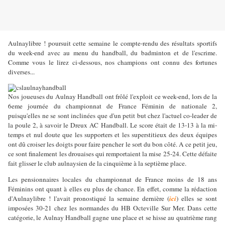
Aulnaylibre ! poursuit cette semaine le compte-rendu des résultats sportifs
du week-end avec au menu du handball, du badminton et de l'escrime.
Comme vous le lirez ci-dessous, nos champions ont connu des fortunes
diverses...
Nos joueuses du Aulnay Handball ont frôlé l'exploit ce week-end, lors de la
6eme journée du championnat de France Féminin de nationale 2,
puisqu'elles ne se sont inclinées que d'un petit but chez l'actuel co-leader de
la poule 2, à savoir le Dreux AC Handball. Le score était de 13-13 à la mi-
temps et nul doute que les supporters et les superstitieux des deux équipes
ont dû croiser les doigts pour faire pencher le sort du bon côté. A ce petit jeu,
ce sont finalement les drouaises qui remportaient la mise 25-24. Cette défaite
fait glisser le club aulnaysien de la cinquième à la septième place.
Les pensionnaires locales du championnat de France moins de 18 ans
Féminins ont quant à elles eu plus de chance. En effet, comme la rédaction
d'Aulnaylibre ! l'avait pronostiqué la semaine dernière (
ici
) elles se sont
imposées 30-21 chez les normandes du HB Octeville Sur Mer. Dans cette
catégorie, le Aulnay Handball gagne une place et se hisse au quatrième rang