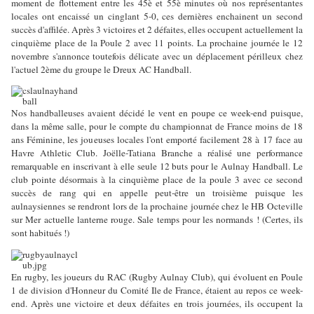
moment de flottement entre les 45è et 55è minutes où nos représentantes
locales ont encaissé un cinglant 5-0, ces dernières enchainent un second
succès d'affilée. Après 3 victoires et 2 défaites, elles occupent actuellement la
cinquième place de la Poule 2 avec 11 points. La prochaine journée le 12
novembre s'annonce toutefois délicate avec un déplacement périlleux chez
l'actuel 2ème du groupe le Dreux AC Handball.
Nos handballeuses avaient décidé le vent en poupe ce week-end puisque,
dans la même salle, pour le compte du championnat de France moins de 18
ans Féminine, les joueuses locales l'ont emporté facilement 28 à 17 face au
Havre Athletic Club. Joëlle-Tatiana Branche a réalisé une performance
remarquable en inscrivant à elle seule 12 buts pour le Aulnay Handball. Le
club pointe désormais à la cinquième place de la poule 3 avec ce second
succès de rang qui en appelle peut-être un troisième puisque les
aulnaysiennes se rendront lors de la prochaine journée chez le HB Octeville
sur Mer actuelle lanterne rouge. Sale temps pour les normands ! (Certes, ils
sont habitués !)
En rugby, les joueurs du RAC (Rugby Aulnay Club), qui évoluent en Poule
1 de division d'Honneur du Comité Ile de France, étaient au repos ce week-
end. Après une victoire et deux défaites en trois journées, ils occupent la