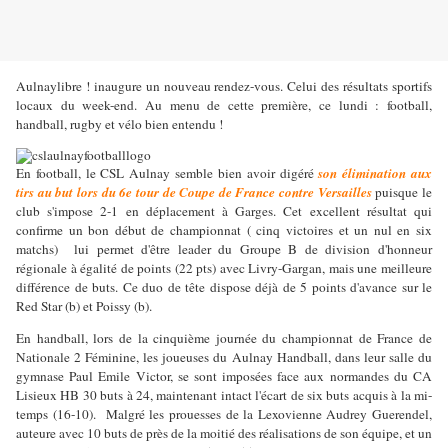
Aulnaylibre ! inaugure un nouveau rendez-vous. Celui des résultats sportifs
locaux du week-end. Au menu de cette première, ce lundi : football,
handball, rugby et vélo bien entendu !
En football, le CSL Aulnay semble bien avoir digéré
son élimination aux
tirs au but lors du 6e tour de Coupe de France contre Versailles
puisque le
club s'impose 2-1 en déplacement à Garges. Cet excellent résultat qui
confirme un bon début de championnat ( cinq victoires et un nul en six
matchs)
lui permet d'être leader du Groupe B de division d'honneur
régionale à égalité de points (22 pts) avec Livry-Gargan, mais une meilleure
différence de buts. Ce duo de tête dispose déjà de 5 points d'avance sur le
Red Star (b) et Poissy (b).
En handball, lors de la cinquième journée du championnat de France de
Nationale 2 Féminine, les joueuses du Aulnay Handball, dans leur salle du
gymnase Paul Emile Victor, se sont imposées face aux normandes du CA
Lisieux HB 30 buts à 24, maintenant intact l'écart de six buts acquis à la mi-
temps (16-10).
Malgré les prouesses de la Lexovienne Audrey Guerendel,
auteure avec 10 buts de près de la moitié des réalisations de son équipe, et un