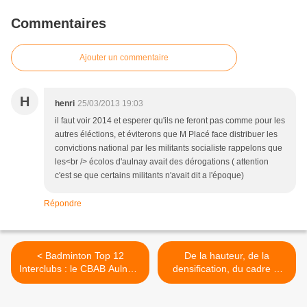
Commentaires
Ajouter un commentaire
H
henri
25/03/2013 19:03
il faut voir 2014 et esperer qu'ils ne feront pas comme pour les
autres éléctions, et éviterons que M Placé face distribuer les
convictions national par les militants socialiste rappelons que
les<br /> écolos d'aulnay avait des dérogations ( attention
c'est se que certains militants n'avait dit a l'époque)
Répondre
< Badminton Top 12
De la hauteur, de la
Interclubs : le CBAB Aulnay-
densification, du cadre et
sous-Bois s’incline
de la qualité de vie à
lourdement 8-0 à Aix-en-
Aulnay-sous-Bois >