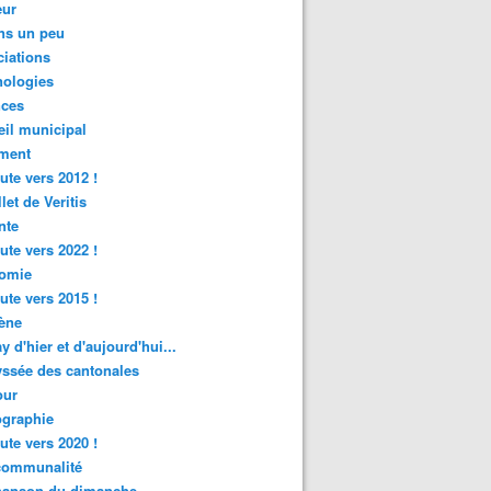
ur
ns un peu
iations
nologies
nces
il municipal
ment
ute vers 2012 !
let de Veritis
nte
ute vers 2022 !
omie
ute vers 2015 !
ène
y d'hier et d'aujourd'hui...
ssée des cantonales
ur
graphie
ute vers 2020 !
rcommunalité
hanson du dimanche