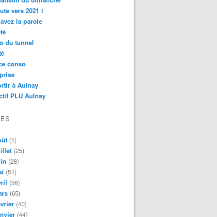
ute vers 2021 !
avez la parole
té
o du tunnel
té
ce conso
prise
rtir à Aulnay
ctif PLU Aulnay
VES
oût
(1)
illet
(25)
in
(28)
ai
(51)
ril
(56)
ars
(65)
vrier
(40)
nvier
(44)