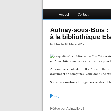
Accueil
Contact
Aulnay-sous-Bois : l
à la bibliothèque Els
Publié le 16 Mars 2012
La bibliothèque Elsa Triolet s
partir de 10h30
une séance de lectures pour le
Adressée aux enfants de 0 à 5 ans, elle off
d'albums et de comptines. Voilà donc une ex
Source information et image : réseau des bib
[Haut]
Rédigé par
Aulnaylibre !