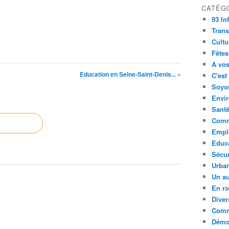
CATÉG
93 In
Trans
Cultu
Fêtes
A vos
Education en Seine-Saint-Denis... »
C'est
Soyon
Envi
Sant
Comm
Empl
Educ
Sécur
Urba
Un au
En ro
Diver
Comm
Démoc