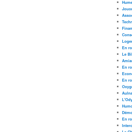
Hume
Jouo
Assoc
Tech
Fina
Conse
Loge
En ro
Le Bil
Amia
En ro
Econ
En ro
Oxyg
Aulna
L'Ody
Humo
Démo
En ro
Inte
La C