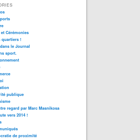
ORIES
fos
ports
re
 et Cérémonies
 quartiers !
 dans le Journal
s sport.
ronnement
é
erce
oi
ation
ité publique
nisme
tre regard par Marc Masnikosa
ute vers 2014 !
s
uniqués
ratie de proximité