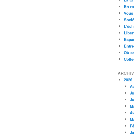
En ro
Vous 
Socié
L'éch
Liber
Espa
Entre
Où so
Colle
ARCHI
2026
A
Ju
Ju
M
Av
M
Fé
Ja