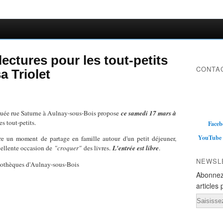
ectures pour les tout-petits
CONTAC
a Triolet
ituée rue Saturne à Aulnay-sous-Bois propose
ce samedi 17 mars à
s tout-petits.
Faceb
YouTube
re un moment de partage en famille autour d'un petit déjeuner,
cellente occasion de
"croquer"
des livres.
L'entrée est libre
.
NEWSL
liothèques d'Aulnay-sous-Bois
Abonnez
articles 
Email