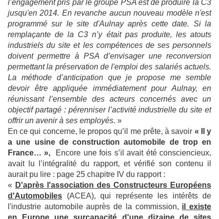
l’engagement pris par le groupe PSA est de produire la C3
jusqu'en 2014. En revanche aucun nouveau modèle n'est
programmé sur le site d'Aulnay après cette date. Si la
remplaçante de la C3 n’y était pas produite, les atouts
industriels du site et les compétences de ses personnels
doivent permettre à PSA d’envisager une reconversion
permettant la préservation de l'emploi des salariés actuels.
La méthode d’anticipation que je propose me semble
devoir être appliquée immédiatement pour Aulnay, en
réunissant l’ensemble des acteurs concernés avec un
objectif partagé : pérenniser l’activité industrielle du site et
offrir un avenir à ses employés
. »
En ce qui concerne, le propos qu’il me prête, à savoir
« Il y
a une usine de construction automobile de trop en
France… »,
Encore une fois s’il avait été consciencieux,
avait lu l’intégralité du rapport, et vérifié son contenu il
aurait pu lire : page 25 chapitre IV du rapport :
«
D'après l'association des Constructeurs Européens
d'Automobiles
(ACEA), qui représente les intérêts de
l'industrie automobile auprès de la commission,
il existe
en Europe une surcapacité d'une dizaine de sites