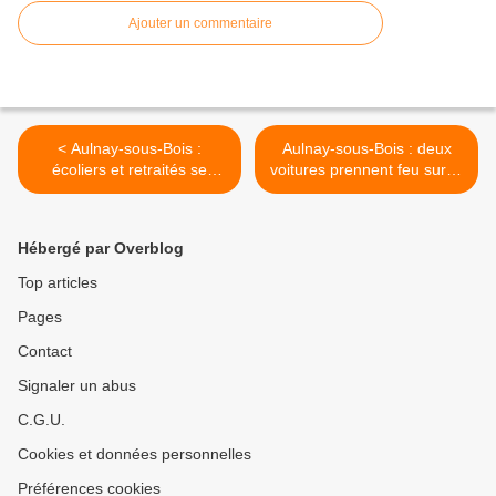
Ajouter un commentaire
< Aulnay-sous-Bois :
Aulnay-sous-Bois : deux
écoliers et retraités se
voitures prennent feu sur le
partagent la scène grâce au
parking de l'école du Bourg
Créa
2 >
Hébergé par Overblog
Top articles
Pages
Contact
Signaler un abus
C.G.U.
Cookies et données personnelles
Préférences cookies