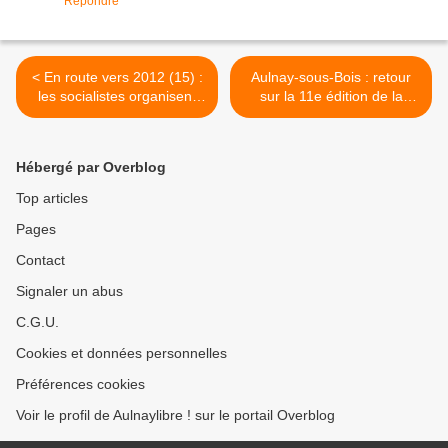
Répondre
< En route vers 2012 (15) :
Aulnay-sous-Bois : retour
les socialistes organisent
sur la 11e édition de la
une conférence de presse
perche aux étoiles >
le 13 janvier pour annoncer
leurs candidats aux
Hébergé par Overblog
législatives dans la 10e
circonscription de Seine-
Top articles
Saint-Denis
Pages
Contact
Signaler un abus
C.G.U.
Cookies et données personnelles
Préférences cookies
Voir le profil de Aulnaylibre ! sur le portail Overblog