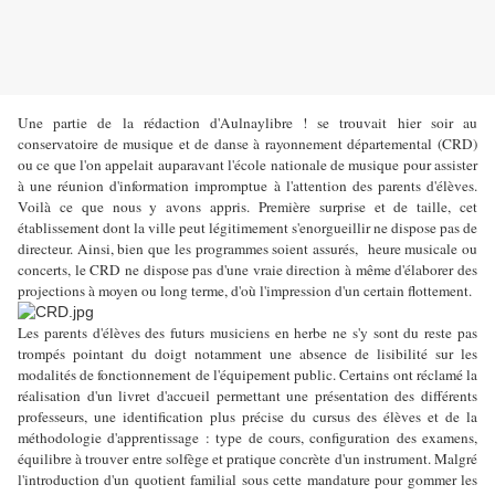
Une partie de la rédaction d'Aulnaylibre ! se trouvait hier soir au
conservatoire de musique et de danse à rayonnement départemental (CRD)
ou ce que l'on appelait auparavant l'école nationale de musique pour assister
à une réunion d'information impromptue à l'attention des parents d'élèves.
Voilà ce que nous y avons appris. Première surprise et de taille, cet
établissement dont la ville peut légitimement s'enorgueillir ne dispose pas de
directeur. Ainsi, bien que les programmes soient assurés, heure musicale ou
concerts, le CRD ne dispose pas d'une vraie direction à même d'élaborer des
projections à moyen ou long terme, d'où l'impression d'un certain flottement.
Les parents d'élèves des futurs musiciens en herbe ne s'y sont du reste pas
trompés pointant du doigt notamment une absence de lisibilité sur les
modalités de fonctionnement de l'équipement public. Certains ont réclamé la
réalisation d'un livret d'accueil permettant une présentation des différents
professeurs, une identification plus précise du cursus des élèves et de la
méthodologie d'apprentissage : type de cours, configuration des examens,
équilibre à trouver entre solfège et pratique concrète d'un instrument. Malgré
l'introduction d'un quotient familial sous cette mandature pour gommer les