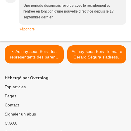
Une période désormais révolue avec le recrutement et
l'entrée en fonction d'une nouvelle directrice depuis le 17
septembre dernier.
Répondre
< Aulnay-sous-Bois : les
Aulnay-sous-Bois : le maire
représentants des parents
Gérard Ségura s'adresse
d'élèves organisent la
au préfet à propos de
mobilisation pour sauver les
l'avenir de PSA >
RASED
Hébergé par Overblog
Top articles
Pages
Contact
Signaler un abus
C.G.U.