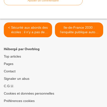
Ajouter un commentaire
< Sécurité aux abords des
Ile-de-France 2030 :
écoles : il n’y a pas de
l’enquête publique autour
distribution massive de
du SDRIF prolongée
seringues à Aulnay-sous-
jusqu’au 14 mai >
Bois et Sevran selon
Hébergé par Overblog
l’Agence régionale de Santé
(ARS).
Top articles
Pages
Contact
Signaler un abus
C.G.U.
Cookies et données personnelles
Préférences cookies