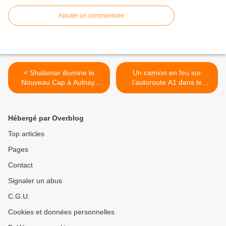
Ajouter un commentaire
< Shalamar illumine le
Un camion en feu sur
Nouveau Cap à Aulnay-
l’autoroute A1 dans le
sous-Bois avec un concert
tunnel du Landy >
flamboyant
Hébergé par Overblog
Top articles
Pages
Contact
Signaler un abus
C.G.U.
Cookies et données personnelles