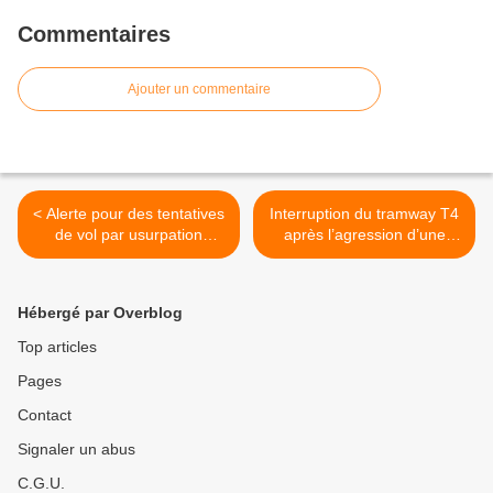
Commentaires
Ajouter un commentaire
< Alerte pour des tentatives
Interruption du tramway T4
de vol par usurpation
après l’agression d’une
d’identité à Aulnay-sous-
équipe de contrôle en gare
Bois
de Bondy >
Hébergé par Overblog
Top articles
Pages
Contact
Signaler un abus
C.G.U.