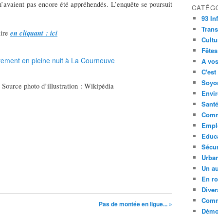
 n’avaient pas encore été appréhendés. L’enquête se poursuit
CATÉG
93 In
Trans
en cliquant : ici
lire
Cultu
Fêtes
A vos
C'est
Soyon
 Source photo d’illustration : Wikipédia
Envi
Sant
Comm
Empl
Educ
Sécur
Urba
Un au
En ro
Diver
Comm
Pas de montée en ligue... »
Démoc