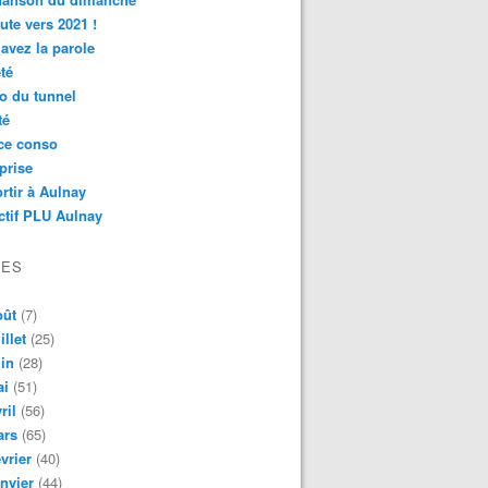
ute vers 2021 !
avez la parole
té
o du tunnel
té
ce conso
prise
rtir à Aulnay
ctif PLU Aulnay
VES
oût
(7)
illet
(25)
in
(28)
ai
(51)
ril
(56)
ars
(65)
vrier
(40)
nvier
(44)