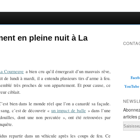
ent en pleine nuit à La
CONTAC
a Courneuve
a bien cru qu’il émergeait d’un mauvais rêve,
Faceb
t de lundi à mardi, il a entendu plusieurs tirs d’arme à feu.
t semblé très proches de son appartement. Et pour cause, ce
YouTube
eur ciblait.
NEWSL
C’est bien dans le monde réel que l’on a canardé sa façade.
Abonnez
e sang, c’est de découvrir «
un impact de balle
» dans l’une
articles 
ouilles, dont une non percutée », ont été retrouvées par
enquête.
Email
idus repartir dans un véhicule après les coups de feu. Ce