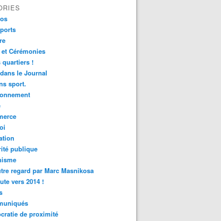
ORIES
fos
ports
re
 et Cérémonies
 quartiers !
 dans le Journal
s sport.
ronnement
é
erce
oi
ation
ité publique
nisme
tre regard par Marc Masnikosa
ute vers 2014 !
s
uniqués
ratie de proximité