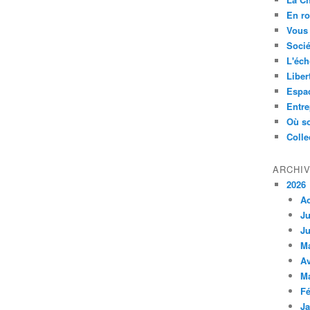
En ro
Vous 
Socié
L'éch
Liber
Espa
Entre
Où so
Colle
ARCHI
2026
A
Ju
Ju
M
Av
M
Fé
Ja