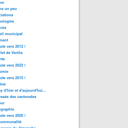
ur
ns un peu
iations
nologies
nces
il municipal
ment
ute vers 2012 !
let de Veritis
nte
ute vers 2022 !
omie
ute vers 2015 !
ène
y d'hier et d'aujourd'hui...
ssée des cantonales
ur
graphie
ute vers 2020 !
rcommunalité
hanson du dimanche