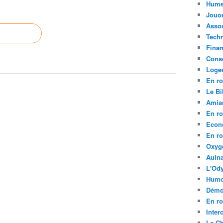
Hume
Jouo
Assoc
Tech
Fina
Conse
Loge
En ro
Le Bil
Amia
En ro
Econ
En ro
Oxyg
Aulna
L'Ody
Humo
Démo
En ro
Inte
La C