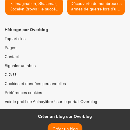
< Imagination, Shalamar,
Découverte de nombreuses
Jocelyn Brown : le succès
armes de guerre lors d’une
fou du Nouveau Cap à
perquisition à Bondy >
Aulnay-sous-Bois !
Hébergé par Overblog
Top articles
Pages
Contact
Signaler un abus
C.G.U.
Cookies et données personnelles
Préférences cookies
Voir le profil de Aulnaylibre ! sur le portail Overblog
Créer un blog sur Overblog
Créer un blog