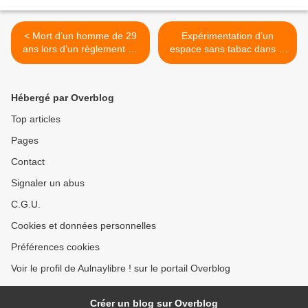
< Mort d’un homme de 29
Expérimentation d’un
ans lors d’un règlement de
espace sans tabac dans le
compte entre bandes
parc Gainville à Aulnay-
rivales à Pierrefitte-sur-
sous-Bois >
Seine
Hébergé par Overblog
Top articles
Pages
Contact
Signaler un abus
C.G.U.
Cookies et données personnelles
Préférences cookies
Voir le profil de Aulnaylibre ! sur le portail Overblog
Créer un blog sur Overblog