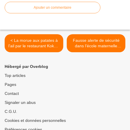
Ajouter un commentaire
< La morue aux patates à
Fausse alerte de sécurité
l’ail par le restaurant Kokajo
dans l’école maternelle
Grill à Aulnay-sous-Bois
République à Aulnay-sous-
Bois >
Hébergé par Overblog
Top articles
Pages
Contact
Signaler un abus
C.G.U.
Cookies et données personnelles
Préférences cookies