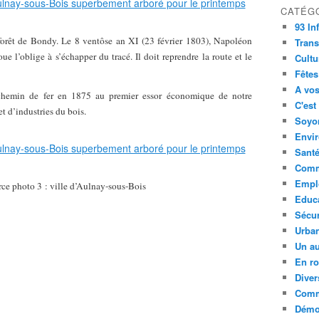
CATÉG
93 In
a forêt de Bondy. Le 8 ventôse an XI (23 février 1803), Napoléon
Trans
ue l’oblige à s’échapper du tracé. Il doit reprendre la route et le
Cultu
Fêtes
A vos
 chemin de fer en 1875 au premier essor économique de notre
C'est
 d’industries du bois.
Soyon
Envi
Sant
Comm
Empl
rce photo 3 : ville d’Aulnay-sous-Bois
Educ
Sécur
Urba
Un au
En ro
Diver
Comm
Démoc