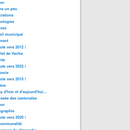
ur
ns un peu
iations
nologies
nces
il municipal
ment
ute vers 2012 !
let de Veritis
nte
ute vers 2022 !
omie
ute vers 2015 !
ène
y d'hier et d'aujourd'hui...
ssée des cantonales
ur
graphie
ute vers 2020 !
rcommunalité
hanson du dimanche