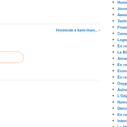
Hume
Jouo
Assoc
Tech
Fina
Féminicide à Saint-Ouen... »
Conse
Loge
En ro
Le Bil
Amia
En ro
Econ
En ro
Oxyg
Aulna
L'Ody
Humo
Démo
En ro
Inte
La C