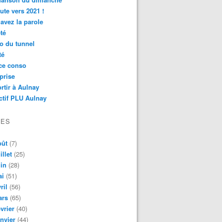
ute vers 2021 !
avez la parole
té
o du tunnel
té
ce conso
prise
rtir à Aulnay
ctif PLU Aulnay
VES
oût
(7)
illet
(25)
in
(28)
ai
(51)
ril
(56)
ars
(65)
vrier
(40)
nvier
(44)