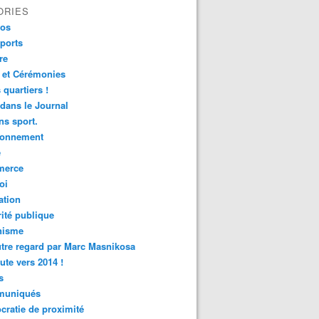
ORIES
fos
ports
re
 et Cérémonies
 quartiers !
 dans le Journal
s sport.
ronnement
é
erce
oi
ation
ité publique
nisme
tre regard par Marc Masnikosa
ute vers 2014 !
s
uniqués
ratie de proximité