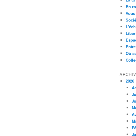
En ro
Vous 
Socié
L'éch
Liber
Espa
Entre
Où so
Colle
ARCHI
2026
A
Ju
Ju
M
Av
M
Fé
Ja