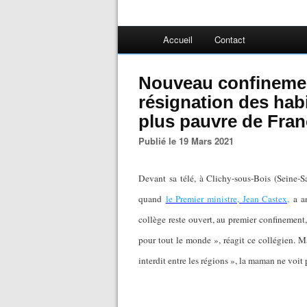
Accueil
Contact
Nouveau confinement
résignation des hab
plus pauvre de Fran
Publié le 19 Mars 2021
Devant sa télé, à Clichy-sous-Bois (Seine-Sa
quand
le Premier ministre, Jean Castex,
a an
collège reste ouvert, au premier confinement, 
pour tout le monde », réagit ce collégien. M
interdit entre les régions », la maman ne voit 