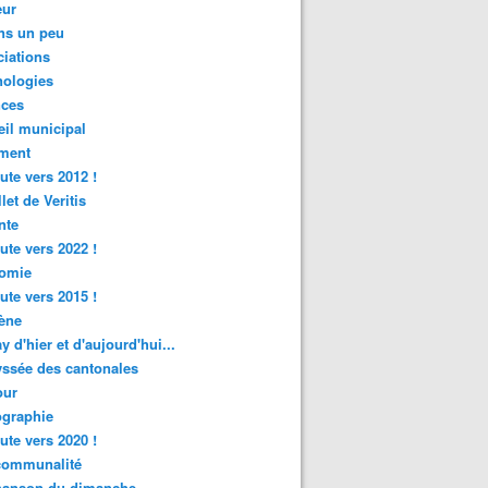
ur
ns un peu
iations
nologies
nces
il municipal
ment
ute vers 2012 !
let de Veritis
nte
ute vers 2022 !
omie
ute vers 2015 !
ène
y d'hier et d'aujourd'hui...
ssée des cantonales
ur
graphie
ute vers 2020 !
rcommunalité
hanson du dimanche