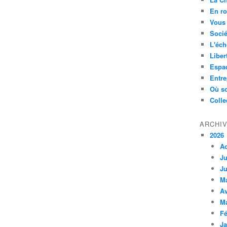
En ro
Vous 
Socié
L'éch
Liber
Espa
Entre
Où so
Colle
ARCHI
2026
A
Ju
Ju
M
Av
M
Fé
Ja