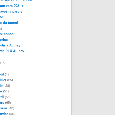
ute vers 2021 !
avez la parole
té
o du tunnel
té
ce conso
prise
rtir à Aulnay
ctif PLU Aulnay
VES
oût
(1)
illet
(25)
in
(28)
ai
(51)
ril
(56)
ars
(65)
vrier
(40)
nvier
(44)