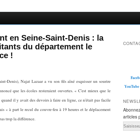
 en Seine-Saint-Denis : la
CONTAC
itants du département le
ce !
Faceb
int-Denis), Najat Lazaar a vu son fils aîné esquisser un sourire
YouTube
noncé que les écoles resteraient ouvertes. « C'est mieux que le
quand il y avait des devoirs à faire en ligne, ce n'était pas facile
NEWSL
ais « à part le recul du couvre-feu à 19 heures et le déplacement
Abonnez
articles 
pas trop la différence.
Email