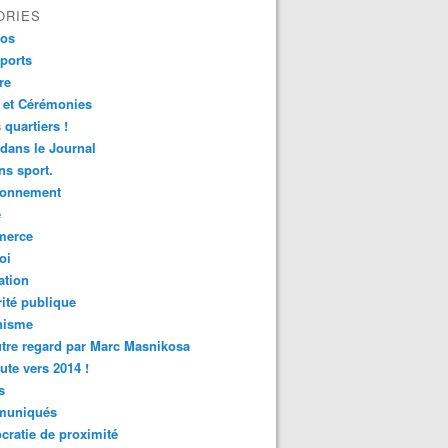
ORIES
fos
ports
re
 et Cérémonies
 quartiers !
 dans le Journal
s sport.
ronnement
é
erce
oi
ation
ité publique
nisme
tre regard par Marc Masnikosa
ute vers 2014 !
s
uniqués
ratie de proximité