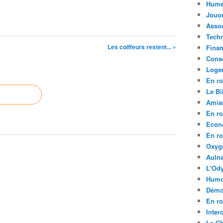
Hume
Jouo
Assoc
Tech
Les coiffeurs restent... »
Fina
Conse
Loge
En ro
Le Bil
Amia
En ro
Econ
En ro
Oxyg
Aulna
L'Ody
Humo
Démo
En ro
Inte
La C