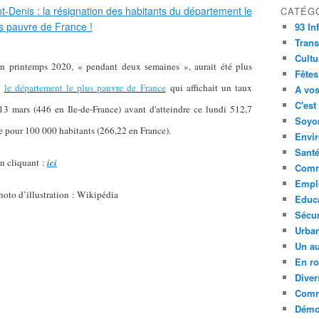
CATÉG
93 In
Trans
Cultu
n printemps 2020, « pendant deux semaines », aurait été plus
Fêtes
ns
le département le plus pauvre de France
qui affichait un taux
A vos
C'est
3 mars (446 en Ile-de-France) avant d'atteindre ce lundi 512,7
Soyon
e pour 100 000 habitants (266,22 en France).
Envi
Sant
en cliquant :
ici
Comm
Empl
photo d’illustration : Wikipédia
Educ
Sécur
Urba
Un au
En ro
Diver
Comm
Démoc