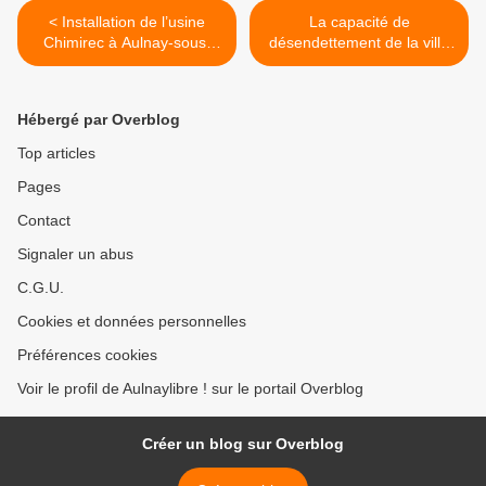
< Installation de l’usine
La capacité de
Chimirec à Aulnay-sous-
désendettement de la ville
Bois : 180 emplois en jeu !
d’Aulnay-sous-Bois passe
sous la barre des 10 ans ! >
Hébergé par Overblog
Top articles
Pages
Contact
Signaler un abus
C.G.U.
Cookies et données personnelles
Préférences cookies
Voir le profil de Aulnaylibre ! sur le portail Overblog
Créer un blog sur Overblog