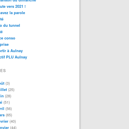
ute vers 2021 !
avez la parole
té
o du tunnel
té
ce conso
prise
rtir à Aulnay
ctif PLU Aulnay
VES
oût
(3)
illet
(25)
in
(28)
ai
(51)
ril
(56)
ars
(65)
vrier
(40)
nvier
(44)