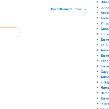
Hume
Jouo
Déconfinement : mise... »
Assoc
Tech
Fina
Conse
Loge
En ro
Le Bil
Amia
En ro
Econ
En ro
Oxyg
Aulna
L'Ody
Humo
Démo
En ro
Inte
La C