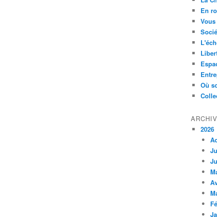
En ro
Vous 
Socié
L'éch
Liber
Espa
Entre
Où so
Colle
ARCHI
2026
A
Ju
Ju
M
Av
M
Fé
Ja