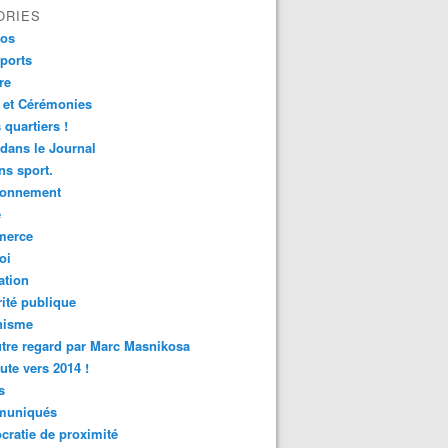
ORIES
fos
ports
re
 et Cérémonies
 quartiers !
 dans le Journal
s sport.
ronnement
é
erce
oi
ation
ité publique
nisme
tre regard par Marc Masnikosa
ute vers 2014 !
s
uniqués
ratie de proximité