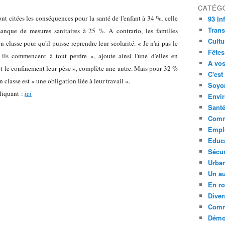
CATÉG
ont citées les conséquences pour la santé de l'enfant à 34 %, celle
93 In
Trans
nque de mesures sanitaires à 25 %. A contrario, les familles
Cultu
 classe pour qu'il puisse reprendre leur scolarité. « Je n'ai pas le
Fêtes
 ils commencent à tout perdre », ajoute ainsi l'une d'elles en
A vos
et le confinement leur pèse », complète une autre. Mais pour 32 %
C'est
 classe est « une obligation liée à leur travail ».
Soyon
cliquant :
ici
Envi
Sant
Comm
Empl
Educ
Sécur
Urba
Un au
En ro
Diver
Comm
Démoc