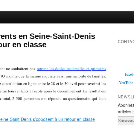
ents en Seine-Saint-Denis
CONTAC
our en classe
ent ne souhaitent pas
rouvrir les écoles maternelles et primaires
Faceb
 93 montre que la mesure inquiète aussi une majorité de familles.
YouTube
 consultation en ligne entre le 28 et le 30 avril pour savoir si les
tre leurs enfants à l'école après le déconfinement. Le résultat est
NEWSL
total, 2 500 personnes ont répondu au questionnaire qui était
Abonnez
articles 
Email