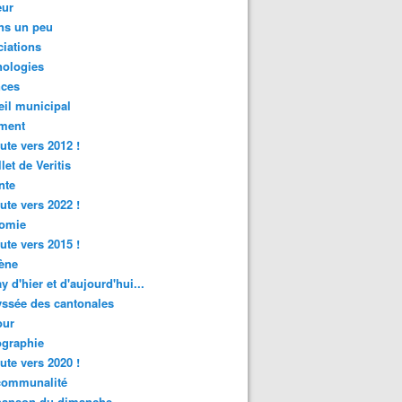
ur
ns un peu
iations
nologies
nces
il municipal
ment
ute vers 2012 !
let de Veritis
nte
ute vers 2022 !
omie
ute vers 2015 !
ène
y d'hier et d'aujourd'hui...
ssée des cantonales
ur
graphie
ute vers 2020 !
rcommunalité
hanson du dimanche