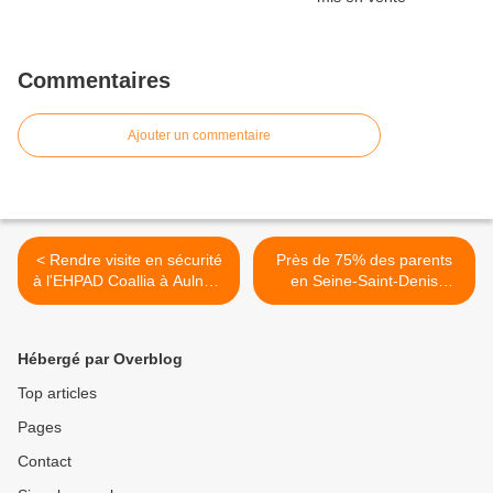
Commentaires
Ajouter un commentaire
< Rendre visite en sécurité
Près de 75% des parents
à l'EHPAD Coallia à Aulnay-
en Seine-Saint-Denis
sous-Bois grâce aux
s’opposent à un retour en
Entrepreneurs Solidaires !
classe >
Hébergé par Overblog
Top articles
Pages
Contact