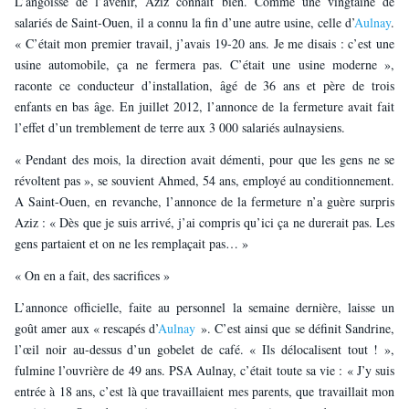
L’angoisse de l’avenir, Aziz connaît bien. Comme une vingtaine de
salariés de Saint-Ouen, il a connu la fin d’une autre usine, celle d’
Aulnay
.
« C’était mon premier travail, j’avais 19-20 ans. Je me disais : c’est une
usine automobile, ça ne fermera pas. C’était une usine moderne »,
raconte ce conducteur d’installation, âgé de 36 ans et père de trois
enfants en bas âge. En juillet 2012, l’annonce de la fermeture avait fait
l’effet d’un tremblement de terre aux 3 000 salariés aulnaysiens.
« Pendant des mois, la direction avait démenti, pour que les gens ne se
révoltent pas », se souvient Ahmed, 54 ans, employé au conditionnement.
A Saint-Ouen, en revanche, l’annonce de la fermeture n’a guère surpris
Aziz : « Dès que je suis arrivé, j’ai compris qu’ici ça ne durerait pas. Les
gens partaient et on ne les remplaçait pas… »
« On en a fait, des sacrifices »
L’annonce officielle, faite au personnel la semaine dernière, laisse un
goût amer aux « rescapés d’
Aulnay
». C’est ainsi que se définit Sandrine,
l’œil noir au-dessus d’un gobelet de café. « Ils délocalisent tout ! »,
fulmine l’ouvrière de 49 ans. PSA Aulnay, c’était toute sa vie : « J’y suis
entrée à 18 ans, c’est là que travaillaient mes parents, que travaillait mon