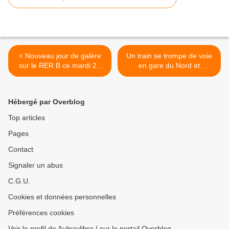
< Nouveau jour de galère
Un train se trompe de voie
sur le RER B ce mardi 20
en gare du Nord et
novembre 2018
provoque 3 heures de
coupure sur les RER B et D
! >
Hébergé par Overblog
Top articles
Pages
Contact
Signaler un abus
C.G.U.
Cookies et données personnelles
Préférences cookies
Voir le profil de Aulnaylibre ! sur le portail Overblog