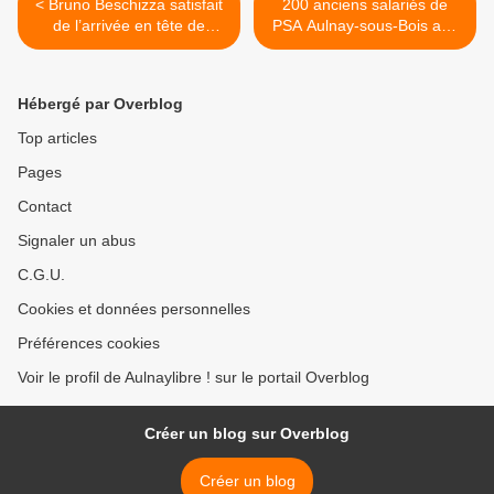
< Bruno Beschizza satisfait
200 anciens salariés de
de l’arrivée en tête de
PSA Aulnay-sous-Bois aux
Valérie Pécresse à Aulnay-
prud’hommes de Bobigny >
sous-Bois pour les élections
régionales de 2015
Hébergé par Overblog
Top articles
Pages
Contact
Signaler un abus
C.G.U.
Cookies et données personnelles
Préférences cookies
Voir le profil de Aulnaylibre ! sur le portail Overblog
Créer un blog sur Overblog
Créer un blog