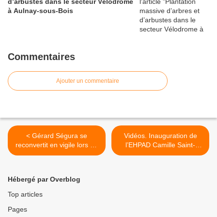
d’arbustes dans le secteur Vélodrome
à Aulnay-sous-Bois
Commentaires
Ajouter un commentaire
< Gérard Ségura se
Vidéos. Inauguration de
reconvertit en vigile lors de
l’EHPAD Camille Saint-
la réunion publique de
Saëns à Aulnay-sous-Bois >
Daniel Goldberg sur
l’éducation à Aulnay-sous-
Hébergé par Overblog
Bois !
Top articles
Pages