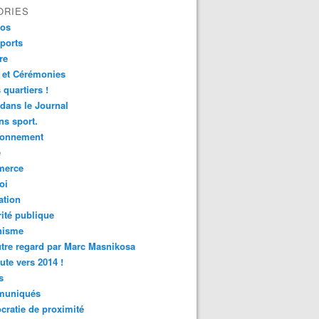
ORIES
fos
ports
re
 et Cérémonies
 quartiers !
 dans le Journal
s sport.
ronnement
é
erce
oi
ation
ité publique
nisme
tre regard par Marc Masnikosa
ute vers 2014 !
s
uniqués
ratie de proximité