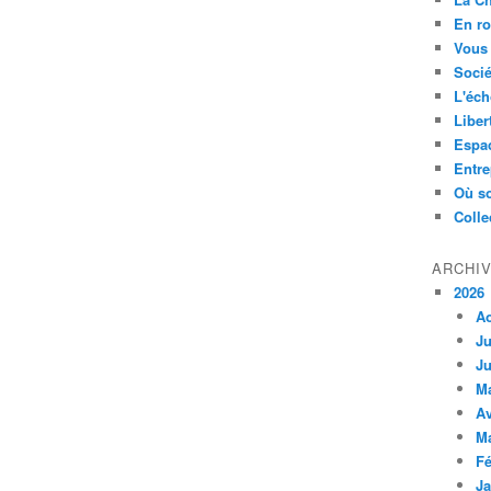
En ro
Vous 
Socié
L'éch
Liber
Espa
Entre
Où so
Colle
ARCHI
2026
A
Ju
Ju
M
Av
M
Fé
Ja