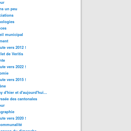
ur
ns un peu
iations
nologies
nces
il municipal
ment
ute vers 2012 !
let de Veritis
nte
ute vers 2022 !
omie
ute vers 2015 !
ène
y d'hier et d'aujourd'hui...
ssée des cantonales
ur
graphie
ute vers 2020 !
rcommunalité
hanson du dimanche