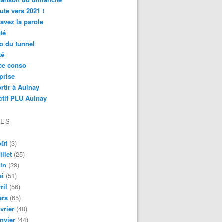
ute vers 2021 !
avez la parole
té
o du tunnel
té
ce conso
prise
rtir à Aulnay
ctif PLU Aulnay
VES
oût
(3)
illet
(25)
in
(28)
ai
(51)
ril
(56)
ars
(65)
vrier
(40)
nvier
(44)