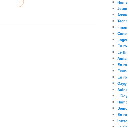
Hume
Jouo
Assoc
Tech
Fina
Conse
Loge
En ro
Le Bil
Amia
En ro
Econ
En ro
Oxyg
Aulna
L'Ody
Humo
Démo
En ro
Inte
La C