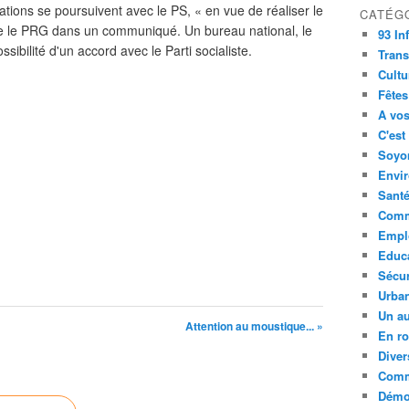
ations se poursuivent avec le PS, « en vue de réaliser le
CATÉG
e le PRG dans un communiqué. Un bureau national, le
93 In
ossibilité d'un accord avec le Parti socialiste.
Trans
Cultu
Fêtes
A vos
C'est
Soyon
Envi
Sant
Comm
Empl
Educ
Sécur
Urba
Un au
Attention au moustique... »
En ro
Diver
Comm
Démoc