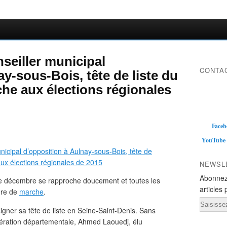
seiller municipal
CONTAC
y-sous-Bois, tête de liste du
che aux élections régionales
Faceb
YouTube
NEWSL
Abonnez
e décembre se rapproche doucement et toutes les
articles 
dre de
marche
.
Email
igner sa tête de liste en Seine-Saint-Denis. Sans
fédération départementale, Ahmed Laouedj, élu