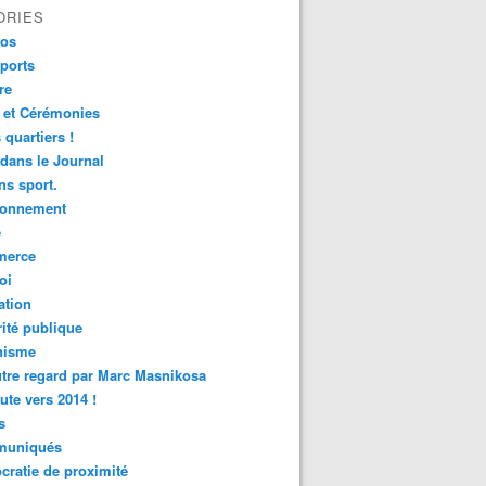
ORIES
fos
ports
re
 et Cérémonies
 quartiers !
 dans le Journal
s sport.
ronnement
é
erce
oi
ation
ité publique
nisme
tre regard par Marc Masnikosa
ute vers 2014 !
s
uniqués
ratie de proximité