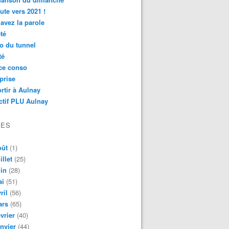
ute vers 2021 !
avez la parole
té
o du tunnel
té
ce conso
prise
rtir à Aulnay
ctif PLU Aulnay
VES
oût
(1)
illet
(25)
in
(28)
ai
(51)
ril
(56)
ars
(65)
vrier
(40)
nvier
(44)