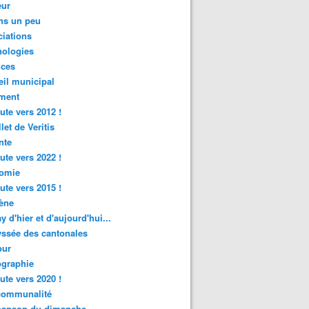
ur
ns un peu
iations
nologies
nces
il municipal
ment
ute vers 2012 !
let de Veritis
nte
ute vers 2022 !
omie
ute vers 2015 !
ène
y d'hier et d'aujourd'hui...
ssée des cantonales
ur
graphie
ute vers 2020 !
rcommunalité
hanson du dimanche