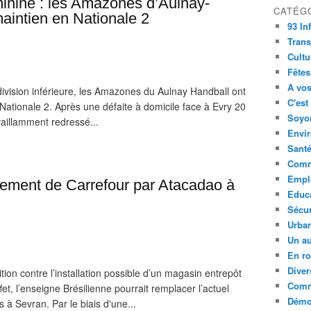
inine : les Amazones d’Aulnay-
CATÉG
aintien en Nationale 2
93 In
Trans
Cultu
Fêtes
A vos
ivision inférieure, les Amazones du Aulnay Handball ont
C'est
 Nationale 2. Après une défaite à domicile face à Evry 20
Soyon
 vaillamment redressé...
Envi
Sant
Comm
Empl
acement de Carrefour par Atacadao à
Educ
Sécur
Urba
Un au
En ro
Diver
tion contre l’installation possible d’un magasin entrepôt
Comm
t, l’enseigne Brésilienne pourrait remplacer l’actuel
Démoc
à Sevran. Par le biais d'une...