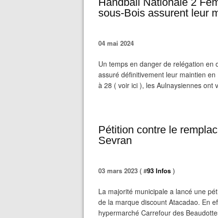
Handball Nationale 2 Fém
sous-Bois assurent leur m
04 mai 2024
Un temps en danger de relégation en d
assuré définitivement leur maintien en
à 28 ( voir ici ), les Aulnaysiennes ont
Pétition contre le rempl
Sevran
03 mars 2023 ( #
93 Infos
)
La majorité municipale a lancé une péti
de la marque discount Atacadao. En effe
hypermarché Carrefour des Beaudottes 