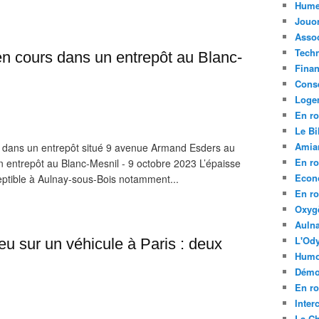
Hume
Jouo
Assoc
Tech
n cours dans un entrepôt au Blanc-
Fina
Conse
Loge
En ro
Le Bil
Amia
s dans un entrepôt situé 9 avenue Armand Esders au
En ro
 entrepôt au Blanc-Mesnil - 9 octobre 2023 L’épaisse
Econ
ceptible à Aulnay-sous-Bois notamment...
En ro
Oxyg
Aulna
L'Ody
feu sur un véhicule à Paris : deux
Humo
Démo
En ro
Inte
La C