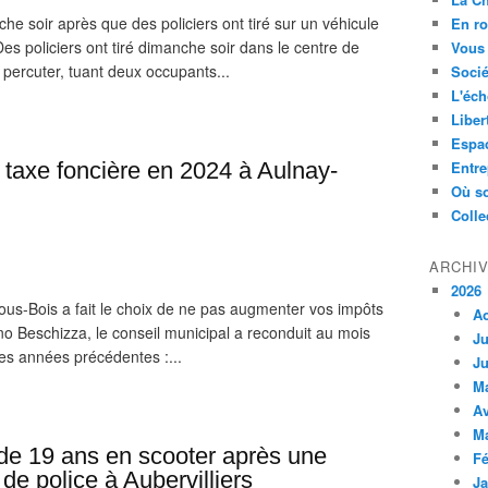
 soir après que des policiers ont tiré sur un véhicule
En ro
es policiers ont tiré dimanche soir dans le centre de
Vous 
s percuter, tuant deux occupants...
Socié
L'éch
Liber
Espa
 taxe foncière en 2024 à Aulnay-
Entre
Où so
Colle
ARCHI
2026
sous-Bois a fait le choix de ne pas augmenter vos impôts
A
o Beschizza, le conseil municipal a reconduit au mois
Ju
 les années précédentes :...
Ju
M
Av
M
de 19 ans en scooter après une
Fé
 de police à Aubervilliers
Ja