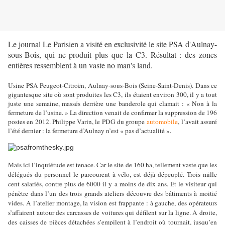
Le journal Le Parisien a visité en exclusivité le site PSA d'Aulnay-
sous-Bois, qui ne produit plus que la C3. Résultat : des zones
entières ressemblent à un vaste no man's land.
Usine PSA Peugeot-Citroën, Aulnay-sous-Bois (Seine-Saint-Denis). Dans ce
gigantesque site où sont produites les C3, ils étaient environ 300, il y a tout
juste une semaine, massés derrière une banderole qui clamait : « Non à la
fermeture de l’usine. » La direction venait de confirmer la suppression de 196
postes en 2012. Philippe Varin, le PDG du groupe
automobile
, l’avait assuré
l’été dernier : la fermeture d’Aulnay n’est « pas d’actualité ».
Mais ici l’inquiétude est tenace. Car le site de 160 ha, tellement vaste que les
délégués du personnel le parcourent à vélo, est déjà dépeuplé. Trois mille
cent salariés, contre plus de 6000 il y a moins de dix ans. Et le visiteur qui
pénètre dans l’un des trois grands ateliers découvre des bâtiments à moitié
vides. A l’atelier montage, la vision est frappante : à gauche, des opérateurs
s’affairent autour des carcasses de voitures qui défilent sur la ligne. A droite,
des caisses de pièces détachées s’empilent à l’endroit où tournait, jusqu’en