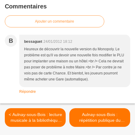
Commentaires
Ajouter un commentaire
B
bessaguet
24/01/2012 18:12
Heureux de découvrir la nouvelle version du Monopoly. Le
problème est qu'il va devoir une nouvelle fois modifier le PLU
pour implanter une maison ou un hôtel.<br /> Cela ne devrait
pas poser de problème à notre Maire.<br /> Par contre je ne
vois pas de carte Chance. Et bientot, les joueurs pourront
même acheter une Gare (automatique).
Répondre
< Aulnay-sous-Bois : lecture
Aulnay-sous-Bois :
musicale à la bibliothèque
répétition publique du
Dumont le 26 janvier
spectacle Territoires au
Centre de Danse du Galion