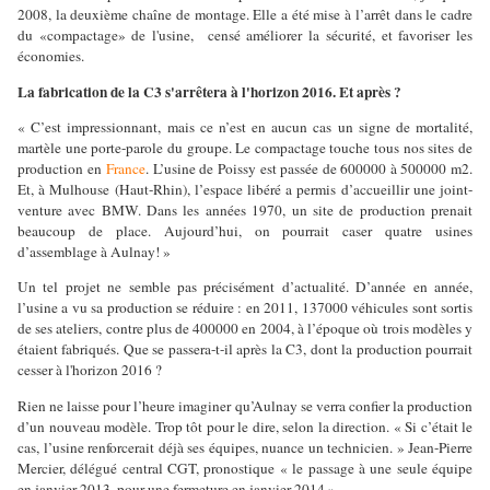
2008, la deuxième chaîne de montage. Elle a été mise à l’arrêt dans le cadre
du «compactage» de l'usine,
censé améliorer la sécurité, et favoriser les
économies.
La fabrication de la C3 s'arrêtera à l'horizon 2016. Et après ?
« C’est impressionnant, mais ce n’est en aucun cas un signe de mortalité,
martèle une porte-parole du groupe. Le compactage touche tous nos sites de
production en
France
. L’usine de Poissy est passée de 600000 à 500000 m2.
Et, à Mulhouse (Haut-Rhin), l’espace libéré a permis d’accueillir une joint-
venture avec BMW. Dans les années 1970, un site de production prenait
beaucoup de place. Aujourd’hui, on pourrait caser quatre usines
d’assemblage à Aulnay! »
Un tel projet ne semble pas précisément d’actualité. D’année en année,
l’usine a vu sa production se réduire : en 2011, 137000 véhicules sont sortis
de ses ateliers, contre plus de 400000 en 2004, à l’époque où trois modèles y
étaient fabriqués. Que se passera-t-il après la C3, dont la production pourrait
cesser à l'horizon 2016 ?
Rien ne laisse pour l’heure imaginer qu’Aulnay se verra confier la production
d’un nouveau modèle. Trop tôt pour le dire, selon la direction. « Si c’était le
cas, l’usine renforcerait déjà ses équipes, nuance un technicien. » Jean-Pierre
Mercier, délégué central CGT, pronostique « le passage à une seule équipe
en janvier 2013, pour une fermeture en janvier 2014 ».