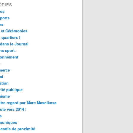
ORIES
fos
ports
re
 et Cérémonies
 quartiers !
 dans le Journal
s sport.
ronnement
é
erce
oi
ation
ité publique
nisme
tre regard par Marc Masnikosa
ute vers 2014 !
s
uniqués
ratie de proximité