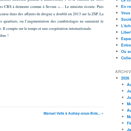
En ro
 des CRS à demeure comme à Sevran »… Le ministre écoute. Puis
Vous 
cause dans des affaires de drogue a doublé en 2013 sur la ZSP. La
Socié
s quartiers, ou l’augmentation des cambriolages ne sauraient le
L'éch
. Il compte sur le temps et une coopération internationale.
Liber
ibre !
Espa
Entre
Où so
Colle
ARCHI
2026
A
Ju
Ju
M
Av
Manuel Valls à Aulnay-sous-Bois... »
M
Fé
Ja