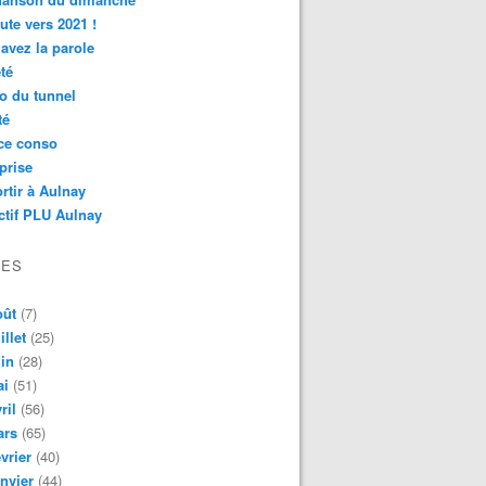
ute vers 2021 !
avez la parole
té
o du tunnel
té
ce conso
prise
rtir à Aulnay
ctif PLU Aulnay
VES
oût
(7)
illet
(25)
in
(28)
ai
(51)
ril
(56)
ars
(65)
vrier
(40)
nvier
(44)