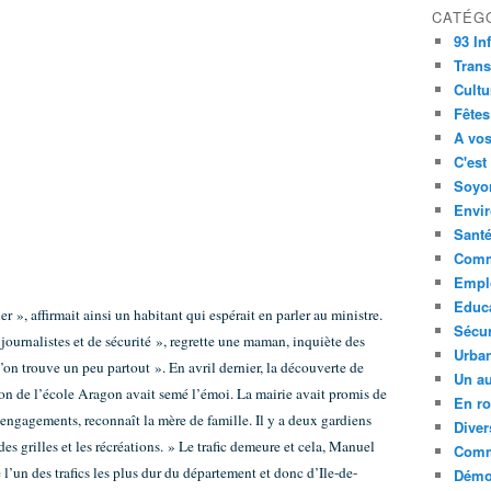
CATÉG
93 In
Trans
Cultu
Fêtes
A vos
C'est
Soyon
Envi
Sant
Comm
Empl
Educ
 », affirmait ainsi un habitant qui espérait en parler au ministre.
Sécur
e journalistes et de sécurité », regrette une maman, inquiète des
Urba
u’on trouve un peu partout ». En avril dernier, la découverte de
Un au
on de l’école Aragon avait semé l’émoi. La mairie avait promis de
En ro
s engagements, reconnaît la mère de famille. Il y a deux gardiens
Diver
des grilles et les récréations. » Le trafic demeure et cela, Manuel
Comm
 l’un des trafics les plus dur du département et donc d’Ile-de-
Démoc