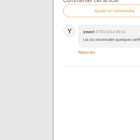
Ajouter un commentaire
Y
yousri
07/01/2014 08:41
j ai cru reconnaitre quelques serf
Répondre