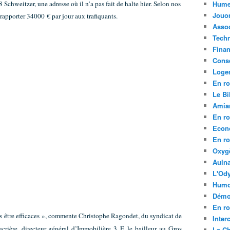
 Schweitzer, une adresse où il n’a pas fait de halte hier. Selon nos
Hume
Jouo
 rapporter 34000 € par jour aux trafiquants.
Assoc
Tech
Fina
Conse
Loge
En ro
Le Bil
Amia
En ro
Econ
En ro
Oxyg
Aulna
L'Ody
Humo
Démo
En ro
s être efficaces », commente Christophe Ragondet, du syndicat de
Inte
crière, directeur général d’Immobilière 3 F, le bailleur au Gros
La C