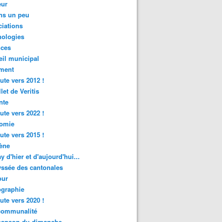
ur
ns un peu
iations
nologies
nces
il municipal
ment
ute vers 2012 !
let de Veritis
nte
ute vers 2022 !
omie
ute vers 2015 !
ène
y d'hier et d'aujourd'hui...
ssée des cantonales
ur
graphie
ute vers 2020 !
rcommunalité
hanson du dimanche