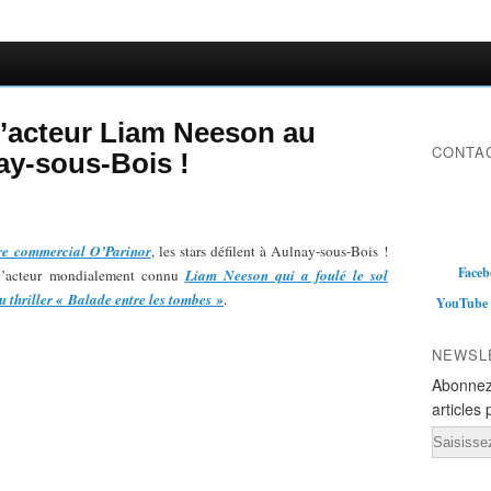
 l’acteur Liam Neeson au
CONTAC
y-sous-Bois !
re commercial O’Parinor
, les stars défilent à Aulnay-sous-Bois !
Faceb
 l’acteur mondialement connu
Liam Neeson qui a foulé le sol
u thriller « Balade entre les tombes »
.
YouTube
NEWSL
Abonnez
articles 
Email