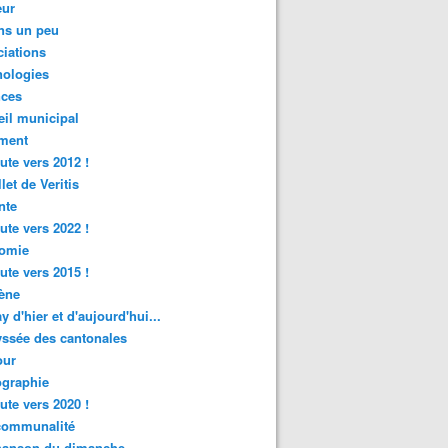
ur
ns un peu
iations
nologies
nces
il municipal
ment
ute vers 2012 !
let de Veritis
nte
ute vers 2022 !
omie
ute vers 2015 !
ène
y d'hier et d'aujourd'hui...
ssée des cantonales
ur
graphie
ute vers 2020 !
rcommunalité
hanson du dimanche