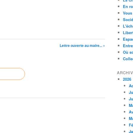
En ro
Vous 
Socié
L'éch
Liber
Espa
Lettre ouverte au maire... »
Entre
Où so
Colle
ARCHI
2026
A
Ju
Ju
M
Av
M
Fé
Ja