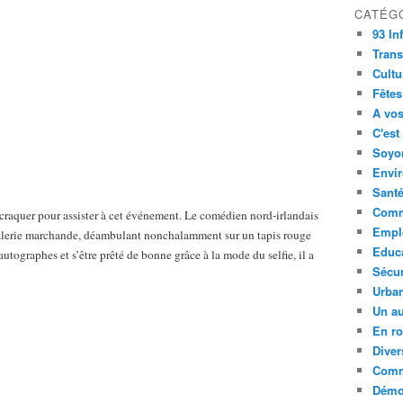
CATÉG
93 In
Trans
Cultu
Fêtes
A vos
C'est
Soyon
Envi
Sant
Comm
 craquer pour assister à cet événement. Le comédien nord-irlandais
Empl
a galerie marchande, déambulant nonchalamment sur un tapis rouge
Educ
utographes et s’être prêté de bonne grâce à la mode du selfie, il a
Sécur
Urba
Un au
En ro
Diver
Comm
Démoc