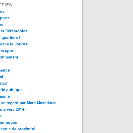
ORIES
fos
ports
re
 et Cérémonies
 quartiers !
 dans le Journal
s sport.
ronnement
é
erce
oi
ation
ité publique
nisme
tre regard par Marc Masnikosa
ute vers 2014 !
s
uniqués
ratie de proximité