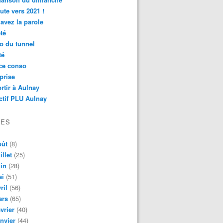
ute vers 2021 !
avez la parole
té
o du tunnel
té
ce conso
prise
rtir à Aulnay
ctif PLU Aulnay
VES
oût
(8)
illet
(25)
in
(28)
ai
(51)
ril
(56)
ars
(65)
vrier
(40)
nvier
(44)