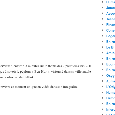
Hume
Jouo
Assoc
Tech
Fina
Conse
Loge
En ro
Le Bil
Amia
En ro
Econ
terview d’environ 5 minutes sur le thème des « premières fois ». Il
En ro
ue à savoir le péplum « Ben-Hur », visionné dans sa ville natale
Oxyg
au nord-ouest de Belfast.
Aulna
 revivre ce moment unique en vidéo dans son intégralité.
L'Ody
Humo
Démo
En ro
Inte
La C