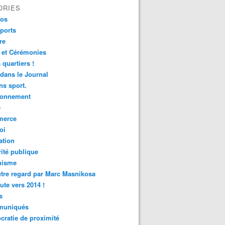
ORIES
fos
ports
re
 et Cérémonies
 quartiers !
 dans le Journal
s sport.
ronnement
é
erce
oi
ation
ité publique
nisme
tre regard par Marc Masnikosa
ute vers 2014 !
s
uniqués
ratie de proximité