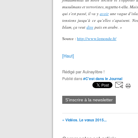
fondamental de notre société et s’opposer 
musulmans et terroristes
, regrette-t-elle
. Mai
qui s’est passé, il va y
avoir
une vague d’isl
tensions jusqu’à ce qu’elles s’apaisent. N
Islam, ça veut
dire
paix en arabe. »
Source :
http://www.lemonde.fr/
[Haut]
Rédigé par
Aulnaylibre !
Publié dans
#C'est dans le Journal
S'inscrire à la newsletter
« Vidéos. Le vœux 2015...