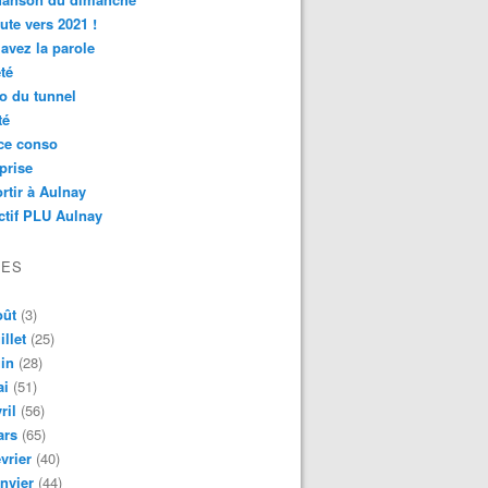
ute vers 2021 !
avez la parole
té
o du tunnel
té
ce conso
prise
rtir à Aulnay
ctif PLU Aulnay
VES
oût
(3)
illet
(25)
in
(28)
ai
(51)
ril
(56)
ars
(65)
vrier
(40)
nvier
(44)