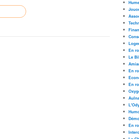
Hume
Jouo
Assoc
Tech
Fina
Conse
Loge
En ro
Le Bil
Amia
En ro
Econ
En ro
Oxyg
Aulna
L'Ody
Humo
Démo
En ro
Inte
La C