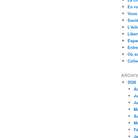
En ro
Vous 
Socié
L'éch
Liber
Espa
Entre
Où so
Colle
ARCHI
2026
A
Ju
Ju
M
Av
M
Fé
Ja