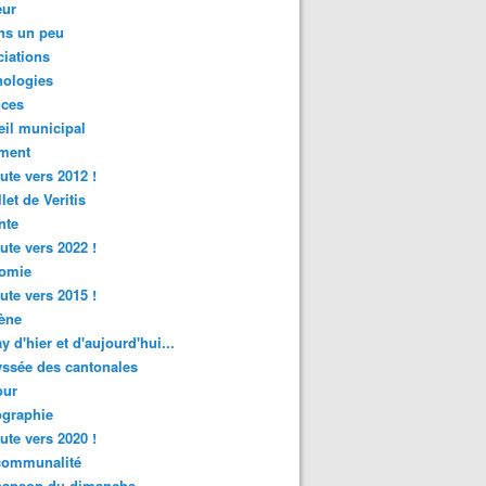
ur
ns un peu
iations
nologies
nces
il municipal
ment
ute vers 2012 !
let de Veritis
nte
ute vers 2022 !
omie
ute vers 2015 !
ène
y d'hier et d'aujourd'hui...
ssée des cantonales
ur
graphie
ute vers 2020 !
rcommunalité
hanson du dimanche