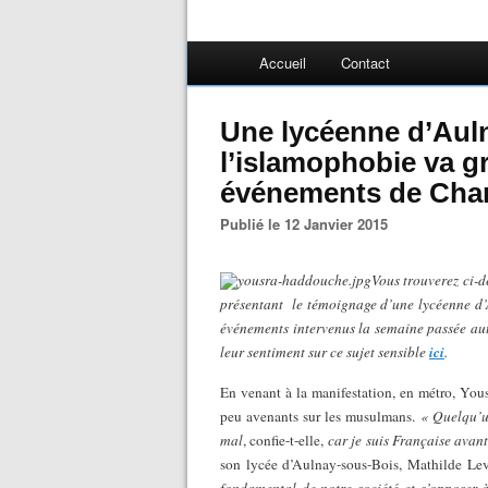
Accueil
Contact
Une lycéenne d’Aul
l’islamophobie va g
événements de Char
Publié le 12 Janvier 2015
Vous trouverez ci-d
présentant le témoignage d’une lycéenne d’
événements intervenus la semaine passée au
leur sentiment sur ce sujet sensible
ici
.
En venant à la manifestation, en métro, Yo
peu avenants sur les musulmans.
« Quelqu’un
mal
, confie-t-elle,
car je suis Française avan
son lycée d’Aulnay-sous-Bois, Mathilde Le