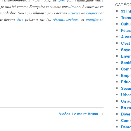
à l’islamophobie. »
« Beaucoup de
gens
font l’amalgame entre
CATÉG
s je suis ici comme Française et comme musulmane. A cause de ce
93 In
amophobie. Nous, musulmans, nous devons
essayer
de
calmer
ces
Trans
ous devons
être
présents sur les
réseaux sociaux
, et
manifester
.
Cultu
Fêtes
A vos
C'est
Soyon
Envi
Sant
Comm
Empl
Educ
Sécur
Urba
Un au
En ro
Vidéos. Le maire Bruno... »
Diver
Comm
Démoc