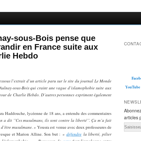
nay-sous-Bois pense que
CONTAC
randir en France suite aux
lie Hebdo
Faceb
essous l’extrait d’un article paru sur le site du journal Le Monde
YouTube
Aulnay-sous-Bois qui craint une vague d’islamophobie suite aux
tour de Charlie Hebdo. D’autres personnes expriment également
NEWSL
Abonnez
usra Haddouche, lycéenne de 18 ans, a entendu des commentaires
articles 
 a dit ’’Ces musulmans, ils sont contre la liberté’’. Ça m’a fait
Email
t d’être musulmane. »
Yousra est venue avec deux professeures de
vesque et Marion Alline. Son but :
«
défendre
la liberté, pilier