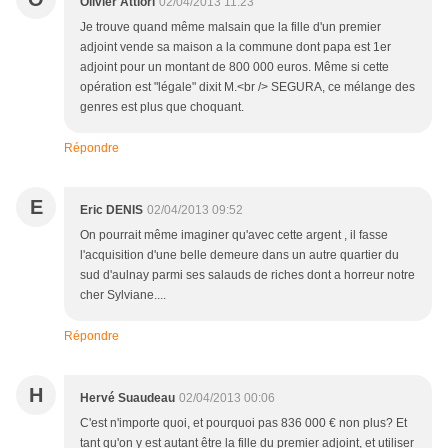
Olivier Attiori
02/04/2013 11:23
Je trouve quand même malsain que la fille d'un premier
adjoint vende sa maison a la commune dont papa est 1er
adjoint pour un montant de 800 000 euros. Même si cette
opération est "légale" dixit M.<br /> SEGURA, ce mélange des
genres est plus que choquant.
Répondre
E
Eric DENIS
02/04/2013 09:52
On pourrait même imaginer qu'avec cette argent , il fasse
l'acquisition d'une belle demeure dans un autre quartier du
sud d'aulnay parmi ses salauds de riches dont a horreur notre
cher Sylviane....
Répondre
H
Hervé Suaudeau
02/04/2013 00:06
C'est n'importe quoi, et pourquoi pas 836 000 € non plus? Et
tant qu'on y est autant être la fille du premier adjoint, et utiliser