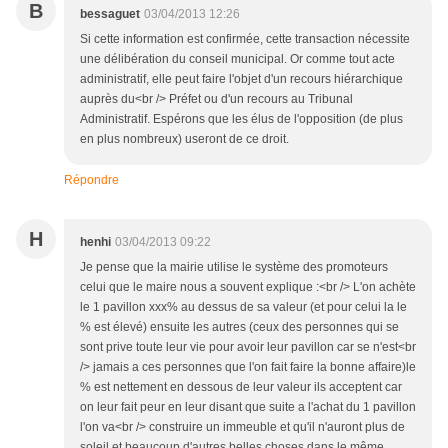
B
bessaguet
03/04/2013 12:26
Si cette information est confirmée, cette transaction nécessite
une délibération du conseil municipal. Or comme tout acte
administratif, elle peut faire l'objet d'un recours hiérarchique
auprès du<br /> Préfet ou d'un recours au Tribunal
Administratif. Espérons que les élus de l'opposition (de plus
en plus nombreux) useront de ce droit.
Répondre
H
henhi
03/04/2013 09:22
Je pense que la mairie utilise le système des promoteurs
celui que le maire nous a souvent explique :<br /> L'on achète
le 1 pavillon xxx% au dessus de sa valeur (et pour celui la le
% est élevé) ensuite les autres (ceux des personnes qui se
sont prive toute leur vie pour avoir leur pavillon car se n'est<br
/> jamais a ces personnes que l'on fait faire la bonne affaire)le
% est nettement en dessous de leur valeur ils acceptent car
on leur fait peur en leur disant que suite a l'achat du 1 pavillon
l'on va<br /> construire un immeuble et qu'il n'auront plus de
soleil et beaucoup d'autres belles choses dans le même