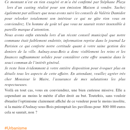
Ce montant n’est en rien exagéré et m’a été confirmé par Stéphane Plaza
lors d’un casting réalisé pour son émission Maison à vendre. Sachez
également par ailleurs que nous avons suivi les conseils de Valérie Damidot
pour relooker totalement son intérieur ce qui ne gâte rien vous en
conviendrez. Un homme de goût tel que vous ne saurait rester insensible à
pareille marque d’attention.
Nous avons enfin entendu lors d’un récent conseil municipal que notre
commune était faiblement endettée, information reprise dans le journal Le
Parisien ce qui conforte notre certitude quant à votre saine gestion des
deniers de la ville. Aulnay-sous-Bois a donc visiblement les reins et les
finances suffisamment solides pour considérer cette offre soumise dans le
souci commun de l’intérêt général.
Je reste bien évidemment à votre entière disposition pour évoquer plus en
détails tous les aspects de cette affaire. En attendant, veuillez agréer très
cher Monsieur le Maire, l’assurance de mes salutations les plus
respectueuses.
Voilà en tout cas, vous en conviendrez, une bien curieuse missive. Elle a
cependant au moins le mérite d’aller droit au but. Toutefois, sans vouloir
ébranler l’optimisme clairement affiché de ce vendeur pour le moins insolite,
si la mairie d’Aulnay-sous-Bois préemptait les pavillons pour 800 000 euros
cela se saurait, non ?
#Urbanisme