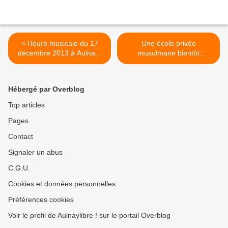
< Heure musicale du 17
Une école privée
décembre 2013 à Aulnay-
musulmane bientôt
sous-Bois : récital flûte et
construite à Aulnay-sous-
guitare
Bois >
Hébergé par Overblog
Top articles
Pages
Contact
Signaler un abus
C.G.U.
Cookies et données personnelles
Préférences cookies
Voir le profil de Aulnaylibre ! sur le portail Overblog