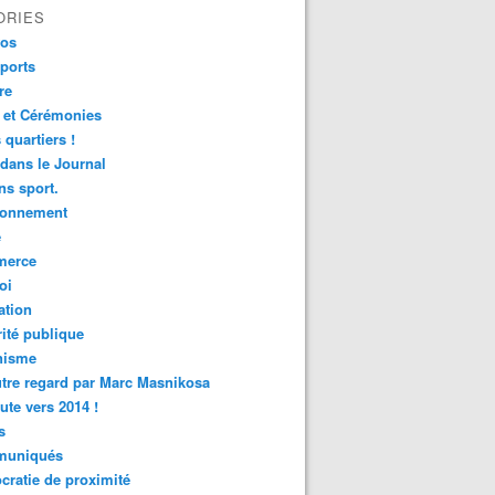
ORIES
fos
ports
re
 et Cérémonies
 quartiers !
 dans le Journal
s sport.
ronnement
é
erce
oi
ation
ité publique
nisme
tre regard par Marc Masnikosa
ute vers 2014 !
s
uniqués
ratie de proximité