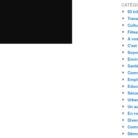
CATÉG
93 In
Trans
Cultu
Fêtes
A vos
C'est
Soyon
Envi
Sant
Comm
Empl
Educ
Sécur
Urba
Un au
En ro
Diver
Comm
Démoc