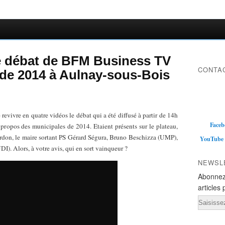
le débat de BFM Business TV
CONTAC
 de 2014 à Aulnay-sous-Bois
revivre en quatre vidéos le débat qui a été diffusé à partir de 14h
Faceb
ropos des municipales de 2014. Etaient présents sur le plateau,
urdon, le maire sortant PS Gérard Ségura, Bruno Beschizza (UMP),
YouTube
). Alors, à votre avis, qui en sort vainqueur ?
NEWSL
Abonnez
articles 
Email