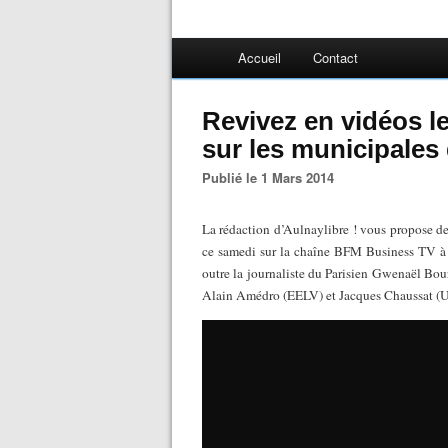
Accueil
Contact
Revivez en vidéos 
sur les municipales
Publié le 1 Mars 2014
La rédaction d’Aulnaylibre ! vous propose de 
ce samedi sur la chaîne BFM Business TV à p
outre la journaliste du Parisien Gwenaël Bo
Alain Amédro (EELV) et Jacques Chaussat (UDI