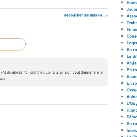
Hume
Jouo
Reboucher les nids de... »
Assoc
Tech
Fina
Conse
Loge
En ro
Le Bil
Amia
En ro
 BFM Business TV : comme quoi la télévision peut donner envie
Econ
ques
En ro
Oxyg
Aulna
L'Ody
Humo
Démo
En ro
Inte
La C