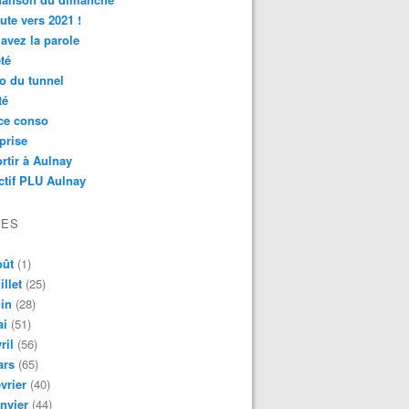
ute vers 2021 !
avez la parole
té
o du tunnel
té
ce conso
prise
rtir à Aulnay
ctif PLU Aulnay
VES
oût
(1)
illet
(25)
in
(28)
ai
(51)
ril
(56)
ars
(65)
vrier
(40)
nvier
(44)