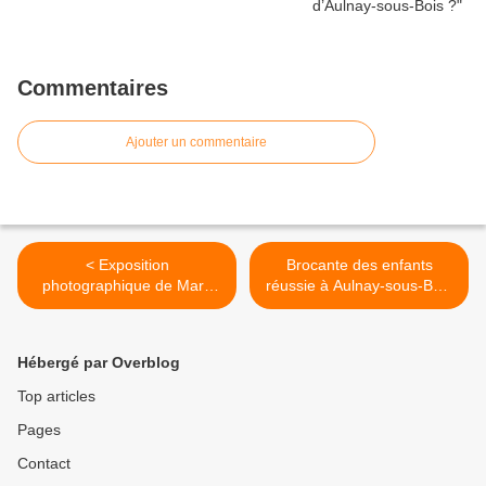
Commentaires
Ajouter un commentaire
< Exposition
Brocante des enfants
photographique de Marc
réussie à Aulnay-sous-Bois
Trigalou à l’office de
pour l'association Just-Ado-
tourisme d’Aulnay-sous-
It ! >
Bois !
Hébergé par Overblog
Top articles
Pages
Contact