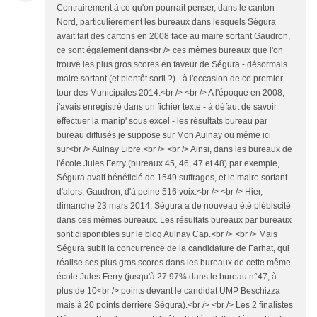
Contrairement à ce qu'on pourrait penser, dans le canton
Nord, particulièrement les bureaux dans lesquels Ségura
avait fait des cartons en 2008 face au maire sortant Gaudron,
ce sont également dans<br /> ces mêmes bureaux que l'on
trouve les plus gros scores en faveur de Ségura - désormais
maire sortant (et bientôt sorti ?) - à l'occasion de ce premier
tour des Municipales 2014.<br /> <br /> A l'époque en 2008,
j'avais enregistré dans un fichier texte - à défaut de savoir
effectuer la manip' sous excel - les résultats bureau par
bureau diffusés je suppose sur Mon Aulnay ou même ici
sur<br /> Aulnay Libre.<br /> <br /> Ainsi, dans les bureaux de
l'école Jules Ferry (bureaux 45, 46, 47 et 48) par exemple,
Ségura avait bénéficié de 1549 suffrages, et le maire sortant
d'alors, Gaudron, d'à peine 516 voix.<br /> <br /> Hier,
dimanche 23 mars 2014, Ségura a de nouveau été plébiscité
dans ces mêmes bureaux. Les résultats bureaux par bureaux
sont disponibles sur le blog Aulnay Cap.<br /> <br /> Mais
Ségura subit la concurrence de la candidature de Farhat, qui
réalise ses plus gros scores dans les bureaux de cette même
école Jules Ferry (jusqu'à 27.97% dans le bureau n°47, à
plus de 10<br /> points devant le candidat UMP Beschizza
mais à 20 points derrière Ségura).<br /> <br /> Les 2 finalistes