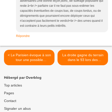
adversaires.Une bonne leçon,donc, de suffrage populaire qui
reste à<br /> parfaire car il ne faut pas sous-estimer les
capacités éventuelles de coups bas, de coups tordus, ou de
dénigrements que pourraient encore déployer ceux qui
n'acceptent pas facilement le verdict<br /> des urnes quand il
est contraire à leurs petits intérêts.
Répondre
< Le Parisien évoque à son
La droite gagne du terrain
tour une possible
dans le 93 lors des
augmentation des impôts
municipales de 2014 >
de 5 à 20% en cas de
réélection du maire sortant
Hébergé par Overblog
d’Aulnay-sous-Bois Gérard
Ségura
Top articles
Pages
Contact
Signaler un abus