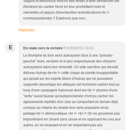
Ségura et Beschizza vont-ils être tentés d'aller démarcher les
électeurs du canton Nord en leur promettant mots et
merveilles et appuis d'éventuelles revendications<br />
communautaristes ? Espérons que non...
Répondre
E
En route vers la victoire !
24/03/2014 18:43
Le triomphe du bon sens aulnaysien face à une "pseudo-
gauche" dure, sectaire et si peu respectueuse des citoyens
aulnaysiens dans leur diversité. Un vote sanction qui devrait
délivrer Aulnay de<br /> cette chape de plomb insupportable
qui pesait sur les esprits libres d'Aulnay qui ne pouvaient
supporter davantage les attaques ad hominem subies tout au
long d'une campagne haineuse dont les<br /> plumes d'une
"vertu" aussi fausse qu'autoproclamée n'ont pu cacher les
agissements répétés d'un clan se comportant en terrain déjà
conquis au mépris du simple bon sens populaire et du
partage<br /> démocratique.<br /> <br /> On ne gouverne pas
impunément en clivant sans cesse et en opposant les uns aux
autres, en se moquant et en ne respectant pas ses