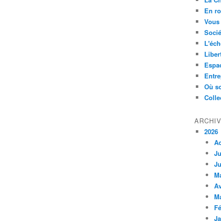
En ro
Vous 
Socié
L'éch
Liber
Espa
Entre
Où so
Colle
ARCHI
2026
A
Ju
Ju
M
Av
M
Fé
Ja