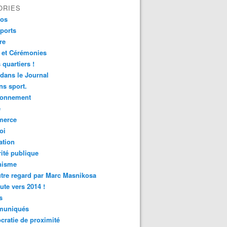
ORIES
fos
ports
re
 et Cérémonies
 quartiers !
 dans le Journal
s sport.
ronnement
é
erce
oi
ation
ité publique
nisme
tre regard par Marc Masnikosa
ute vers 2014 !
s
uniqués
ratie de proximité