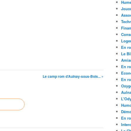
Hume
Jouo
Assoc
Tech
Fina
Conse
Loge
En ro
Le Bil
Amia
En ro
Econ
Le camp rom d’Aulnay-sous-Bois... »
En ro
Oxyg
Aulna
L'Ody
Humo
Démo
En ro
Inte
La C