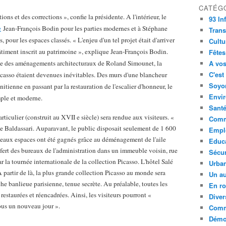
CATÉG
ons et des corrections », confie la présidente. A l'intérieur, le
93 In
e
Jean-François Bodin pour les parties modernes et à Stéphane
Trans
pour les espaces classés. « L'enjeu d'un tel projet était d'arriver
Cultu
âtiment inscrit au patrimoine », explique Jean-François Bodin.
Fêtes
uite des aménagements architecturaux de Roland Simounet, la
A vos
C'est
casso étaient devenues inévitables. Des murs d'une blancheur
Soyon
itienne en passant par la restauration de l'escalier d'honneur, le
Envi
mple et moderne.
Sant
articulier (construit au XVII e siècle) sera rendue aux visiteurs. «
Comm
ne Baldassari. Auparavant, le public disposait seulement de 1 600
Empl
eaux espaces ont été gagnés grâce au déménagement de l'aile
Educ
nsfert des bureaux de l'administration dans un immeuble voisin, rue
Sécur
ar la tournée internationale de la collection Picasso. L'hôtel Salé
Urba
A partir de là, la plus grande collection Picasso au monde sera
Un au
che banlieue parisienne, tenue secrète. Au préalable, toutes les
En ro
restaurées et réencadrées. Ainsi, les visiteurs pourront «
Diver
ous un nouveau jour ».
Comm
Démoc