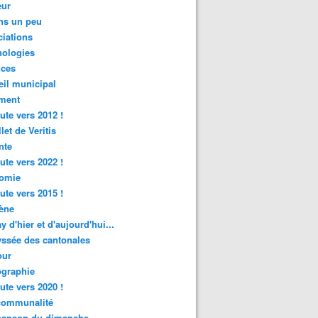
ur
ns un peu
iations
nologies
nces
il municipal
ment
ute vers 2012 !
let de Veritis
nte
ute vers 2022 !
omie
ute vers 2015 !
ène
y d'hier et d'aujourd'hui...
ssée des cantonales
ur
graphie
ute vers 2020 !
rcommunalité
hanson du dimanche