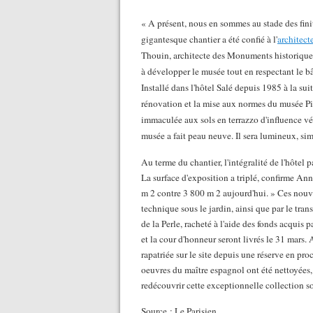
« A présent, nous en sommes au stade des finiti
gigantesque chantier a été confié à l'
architect
Thouin, architecte des Monuments historiques, 
à développer le musée tout en respectant le b
Installé dans l'hôtel Salé depuis 1985 à la s
rénovation et la mise aux normes du musée Pi
immaculée aux sols en terrazzo d'influence vén
musée a fait peau neuve. Il sera lumineux, si
Au terme du chantier, l'intégralité de l'hôtel p
La surface d'exposition a triplé, confirme An
m 2 contre 3 800 m 2 aujourd'hui. » Ces nouv
technique sous le jardin, ainsi que par le tra
de la Perle, racheté à l'aide des fonds acquis p
et la cour d'honneur seront livrés le 31 mars. 
rapatriée sur le site depuis une réserve en pro
oeuvres du maître espagnol ont été nettoyées, 
redécouvrir cette exceptionnelle collection s
Source : Le Parisien