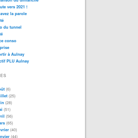
ute vers 2021 !
avez la parole
té
o du tunnel
té
ce conso
prise
rtir à Aulnay
ctif PLU Aulnay
VES
oût
(6)
illet
(25)
in
(28)
ai
(51)
ril
(56)
ars
(65)
vrier
(40)
nvier
(44)