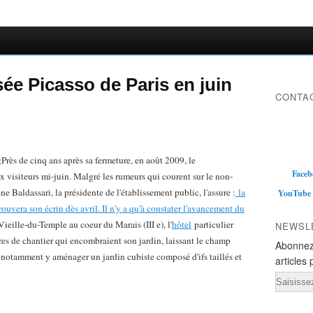
e Picasso de Paris en juin
CONTAC
Près de cinq ans après sa fermeture, en août 2009, le
Faceb
ux visiteurs mi-juin. Malgré les rumeurs qui courent sur le non-
ne Baldassari, la présidente de l'établissement public, l'assure :
la
YouTube
ouvera son écrin dès avril. Il n'y a qu'à constater l'avancement du
Vieille-du-Temple au coeur du Marais (III e), l'
hôtel
particulier
NEWSL
res de chantier qui encombraient son jardin, laissant le champ
Abonnez
 notamment y aménager un jardin cubiste composé d'ifs taillés et
articles 
Email