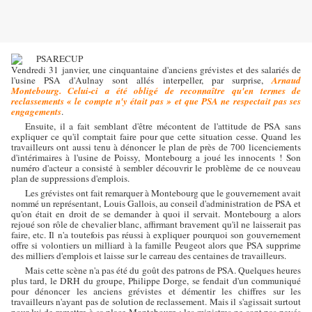
Vendredi 31 janvier, une cinquantaine d'anciens grévistes et des salariés de
l'usine PSA d'Aulnay sont allés interpeller, par surprise,
Arnaud
Montebourg. Celui-ci a été obligé de reconnaître qu'en termes de
reclassements « le compte n'y était pas » et que PSA ne respectait pas ses
engagements
.
Ensuite, il a fait semblant d'être mécontent de l'attitude de PSA sans
expliquer ce qu'il comptait faire pour que cette situation cesse. Quand les
travailleurs ont aussi tenu à dénoncer le plan de près de 700 licenciements
d'intérimaires à l'usine de Poissy, Montebourg a joué les innocents ! Son
numéro d'acteur a consisté à sembler découvrir le problème de ce nouveau
plan de suppressions d'emplois.
Les grévistes ont fait remarquer à Montebourg que le gouvernement avait
nommé un représentant, Louis Gallois, au conseil d'administration de PSA et
qu'on était en droit de se demander à quoi il servait. Montebourg a alors
rejoué son rôle de chevalier blanc, affirmant bravement qu'il ne laisserait pas
faire, etc. Il n'a toutefois pas réussi à expliquer pourquoi son gouvernement
offre si volontiers un milliard à la famille Peugeot alors que PSA supprime
des milliers d'emplois et laisse sur le carreau des centaines de travailleurs.
Mais cette scène n'a pas été du goût des patrons de PSA. Quelques heures
plus tard, le DRH du groupe, Philippe Dorge, se fendait d'un communiqué
pour dénoncer les anciens grévistes et démentir les chiffres sur les
travailleurs n'ayant pas de solution de reclassement. Mais il s'agissait surtout