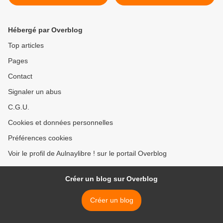
Serena Fisseau aujourd’hui
Seine-Saint-Denis >
à 15h au Cap d’Aulnay-
sous-Bois
Hébergé par Overblog
Top articles
Pages
Contact
Signaler un abus
C.G.U.
Cookies et données personnelles
Préférences cookies
Voir le profil de Aulnaylibre ! sur le portail Overblog
Créer un blog sur Overblog
Créer un blog