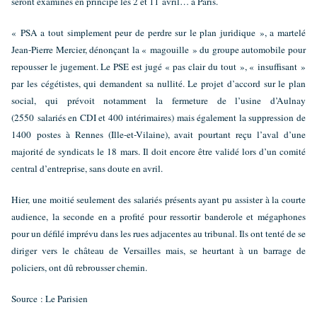
seront examinés en principe les 2 et 11 avril… à Paris.
« PSA a tout simplement peur de perdre sur le plan juridique », a martelé
Jean-Pierre Mercier, dénonçant la « magouille » du groupe automobile pour
repousser le jugement. Le PSE est jugé « pas clair du tout », « insuffisant »
par les cégétistes, qui demandent sa nullité. Le projet d’accord sur le plan
social, qui prévoit notamment la fermeture de l’usine d’Aulnay
(2550 salariés en CDI et 400 intérimaires) mais également la suppression de
1400 postes à Rennes (Ille-et-Vilaine), avait pourtant reçu l’aval d’une
majorité de syndicats le 18 mars. Il doit encore être validé lors d’un comité
central d’entreprise, sans doute en avril.
Hier, une moitié seulement des salariés présents ayant pu assister à la courte
audience, la seconde en a profité pour ressortir banderole et mégaphones
pour un défilé imprévu dans les rues adjacentes au tribunal. Ils ont tenté de se
diriger vers le château de Versailles mais, se heurtant à un barrage de
policiers, ont dû rebrousser chemin.
Source : Le Parisien